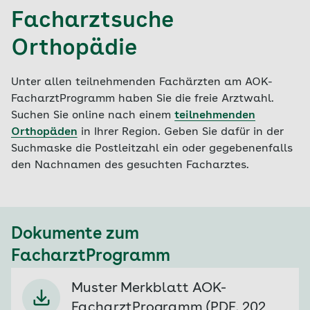
nach den aktuellsten wissenschaftlichen
Facharztsuche
Erkenntnissen (medizinische Leitlinien), unter
anderem auch hilfreiche Tipps für den Alltag
Orthopädie
sowie Beratung zu wirksamen
Gesundheitsangeboten vor Ort (Sportvereine,
Unter allen teilnehmenden Fachärzten am AOK-
AOK-Gesundheitsangebote über den AOK-
FacharztProgramm haben Sie die freie Arztwahl.
Präventionsberater wie AOK-RückenKonzept
Suchen Sie online nach einem
teilnehmenden
oder AOK-Knie- und Hüfttraining) oder zur
Orthopäden
in Ihrer Region. Geben Sie dafür in der
Selbsthilfe wie die Rheuma-Liga.
Suchmaske die Postleitzahl ein oder gegebenenfalls
den Nachnamen des gesuchten Facharztes.
Ihre individuelle Beratung durch den Arzt stellt
das zentrale Element in der Arzt-
Patientenbeziehung des Orthopädievertrages
dar.
Dokumente zum
Ihr Orthopäde/Chirurg kann die nachfolgende
FacharztProgramm
Patienteninformation für das Gespräch mit
Ihnen nutzen. Diese können Sie herunterladen, so
Muster Merkblatt AOK-
gezielt zu den einzelnen Bereichen Informationen
FacharztProgramm (PDF, 202