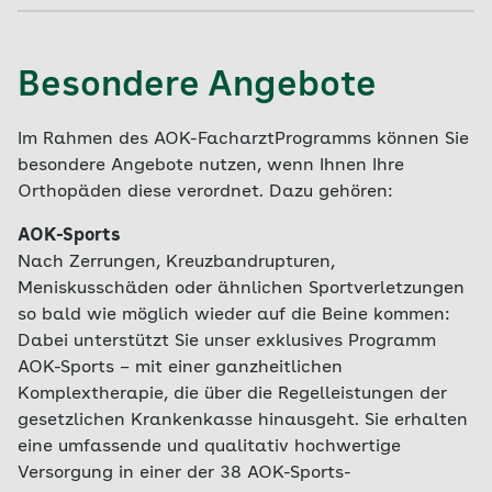
Enge Vernetzung:
Sie profitieren von einer
optimalen und strukturierten
Besondere Angebote
Zusammenarbeit zwischen den beteiligten
Hausärzten und Fachärzten. Der Hausarzt
Im Rahmen des AOK-FacharztProgramms können Sie
überweist Sie, wenn medizinisch erforderlich,
besondere Angebote nutzen, wenn Ihnen Ihre
an teilnehmende Orthopäden und Chirurgen
Orthopäden diese verordnet. Dazu gehören:
des AOK-FacharztProgramms. Im Akutfall
erhalten Sie bei Anforderung durch den
AOK-Sports
Hausarzt in der Regel noch am gleichen Tag
Nach Zerrungen, Kreuzbandrupturen,
einen Termin beim Facharzt.
Meniskusschäden oder ähnlichen Sportverletzungen
Hohe Behandlungsqualität:
Der Arzt stellt
so bald wie möglich wieder auf die Beine kommen:
eine spezifische Diagnose. Daraus ergibt
Dabei unterstützt Sie unser exklusives Programm
sich ein entsprechender, nach aktuellem
AOK-Sports – mit einer ganzheitlichen
wissenschaftlichen Stand belegter
Komplextherapie, die über die Regelleistungen der
Behandlungsweg, der Ihre körperlichen
gesetzlichen Krankenkasse hinausgeht. Sie erhalten
Beschwerden, Ihr seelisches Befinden und
eine umfassende und qualitativ hochwertige
soziale Aspekte mit einbezieht. Regelmäßige
Versorgung in einer der 38 AOK-Sports-