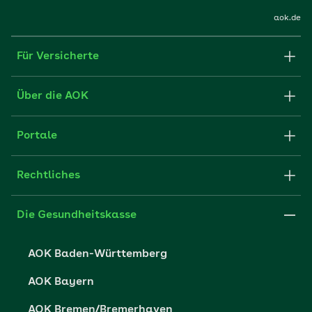
aok.de
Für Versicherte
Formulare und Anträge
Über die AOK
Apps
Struktur & Verwaltung
Portale
E-Mail senden
Newsletter
Fachportal für Arbeitgeber
Rechtliches
FAQ
Medien der AOK
Leistungserbringer
Websitenutzung
Impressum
Die Gesundheitskasse
Partner der AOK
Karriere
Cookie-Einstellungen
AOK Baden-Württemberg
Presse- und Politikportal
Datenschutz
AOK Bayern
Vertriebspartner-Service
Fehlverhalten melden
AOK Bremen/Bremerhaven