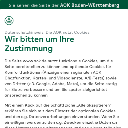
Zum
Sie sehen die Seite der
AOK Baden-Württemberg
Hauptinhalt
Login
Suche
Menü
springen
aok.de
AOK Baden-Württemberg
FacharztProgramm: Orthopädie
Datenschutzhinweis: Die AOK nutzt Cookies
Wir bitten um Ihre
AOK-
Zustimmung
FacharztProgramm:
Die Seite www.aok.de nutzt funktionale Cookies, um die
Seite bereitstellen zu können und optionale Cookies für
Komfortfunktionen (Anzeige einer regionalen AOK,
Orthopädie
Chatfunktion, Karten- und Videodienste, A/B-Tests) sowie
von Dritten (z.B. Google, Adobe, Meta), um die Seite stetig
für Sie zu verbessern und um Sie später zielgerichtet
ansprechen zu können.
Eine Leistung der AOK Baden-Württemberg
Mit einem Klick auf die Schaltfläche „Alle akzeptieren“
Wenn Sie Beschwerden und Erkrankungen
erklären Sie sich mit dem Einsatz der optionalen Cookies
und den o.g. Datenverarbeitungen einverstanden. Wenn Sie
im Bereich der Muskulatur oder des
einwilligen werden zu den o.g. Zwecken einzelne Daten an
Skeletts haben, dann kommt für Sie das