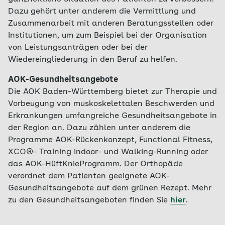
Ihrer Erkrankung positiv beeinflussen
Dazu gehört unter anderem die Vermittlung und
können. Das kann zu einer besseren
Zusammenarbeit mit anderen Beratungsstellen oder
Lebensqualität beitragen, Ängste abbauen
Institutionen, um zum Beispiel bei der Organisation
und Sie im Umgang mit Ihrer Erkrankung
von Leistungsanträgen oder bei der
sicherer machen. Dabei werden neben den
Wiedereingliederung in den Beruf zu helfen.
körperlichen Beschwerden auch mögliche
psychische und soziale Beanspruchungen in
AOK-Gesundheitsangebote
Betracht gezogen, da Schmerzerkrankungen
Die AOK Baden-Württemberg bietet zur Therapie und
auch Auswirkungen auf die seelische
Vorbeugung von muskoskelettalen Beschwerden und
Gesundheit oder zum Beispiel auf die
Erkrankungen umfangreiche Gesundheitsangebote in
Teilnahmemöglichkeit an bestimmten
der Region an. Dazu zählen unter anderem die
Aktivitäten nehmen können. Daher ist eine
Programme AOK-Rückenkonzept, Functional Fitness,
gründliche Diagnosestellung und Zeit für die
XCO®- Training Indoor- und Walking-Running oder
individuelle ganzheitliche Information und
das AOK-HüftKnieProgramm. Der Orthopäde
Beratung insbesondere wichtig
verordnet dem Patienten geeignete AOK-
- zur Entstehung von Schmerzen
Gesundheitsangebote auf dem grünen Rezept. Mehr
- zu einem behandlungsunterstützenden
zu den Gesundheitsangeboten finden Sie
hier
.
Lebensstil
- zu gezielten therapeutischen Maßnahmen