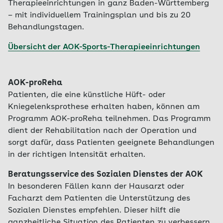
Fortbildungen der teilnehmenden
Therapieeinrichtungen in ganz Baden-Württemberg
Orthopäden und Chirurgen, ein strukturierter
– mit individuellem Trainingsplan und bis zu 20
fachlicher Austausch zwischen den
Behandlungstagen.
teilnehmenden Ärzten,
Übersicht der AOK-Sports-Therapieeinrichtungen
Patientenbefragungen und besondere
Anforderungen an die Praxisausstattung
sichern zusätzlich die Qualität der Therapie.
AOK-proReha
Sorgsame Anamnese:
Eine individuell
Patienten, die eine künstliche Hüft- oder
abgestimmte Diagnostik, verknüpft mit
Kniegelenksprothese erhalten haben, können am
einem ausführlichen Gespräch zu
Programm AOK-proReha teilnehmen. Das Programm
körperlichen, seelischen und sozialen
dient der Rehabilitation nach der Operation und
Aspekten sowie eine gründliche
sorgt dafür, dass Patienten geeignete Behandlungen
Untersuchung durch den Orthopäden
in der richtigen Intensität erhalten.
ermöglicht die gemeinsame Entscheidung
über den richtigen Behandlungsweg.
Beratungsservice des Sozialen Dienstes der AOK
In besonderen Fällen kann der Hausarzt oder
Mehr Beratungszeit:
Ihr Arzt kann sich mehr
Facharzt dem Patienten die Unterstützung des
Zeit nehmen, um Sie umfassend zu beraten
Sozialen Dienstes empfehlen. Dieser hilft die
wie Sie Ihre Beschwerden und den Verlauf
ganzheitliche Situation des Patienten zu verbessern.