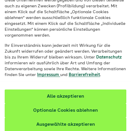
diese Unternehmen weitergegeben und von diesen teilweise
auch zu eigenen Zwecken (Profilbildung) verarbeitet. Mit
FacharztProgramm Orthopädie der AOK
einem Klick auf die Schaltfläche „Optionale Cookies
Baden-Württemberg infrage. Es
ablehnen“ werden ausschließlich funktionale Cookies
unterstützt eine vernetzte und
eingesetzt. Mit einem Klick auf die Schaltfläche „Individuelle
Einstellungen“ können persönliche Einstellungen
strukturierte Behandlung nach aktuellen
vorgenommen werden.
wissenschaftlichen Standards.
Ihr Einverständnis kann jederzeit mit Wirkung für die
Zukunft widerrufen oder geändert werden. Verarbeitungen
bis zu Ihrem Widerruf bleiben wirksam. Unter
Datenschutz
informieren wir ausführlich über Art und Umfang der
Datenverarbeitung sowie Ihre Rechte. Weitere Informationen
finden Sie unter
Impressum
und
Barrierefreiheit
.
Alle akzeptieren
Optionale Cookies ablehnen
Ausgewählte akzeptieren