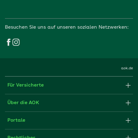
Besuchen Sie uns auf unseren sozialen Netzwerken:
aok.de
Für Versicherte
Formulare und Anträge
Über die AOK
Apps
Struktur & Verwaltung
Portale
E-Mail senden
Newsletter
Fachportal für Arbeitgeber