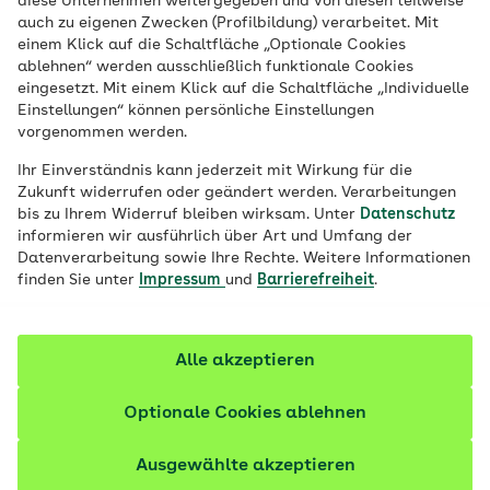
diese Unternehmen weitergegeben und von diesen teilweise
chronischen Herzerkrankung ist eine
auch zu eigenen Zwecken (Profilbildung) verarbeitet. Mit
einem Klick auf die Schaltfläche „Optionale Cookies
wesentliche Voraussetzung, dass Haus-
ablehnen“ werden ausschließlich funktionale Cookies
und Facharzt eng zusammenarbeiten und
eingesetzt. Mit einem Klick auf die Schaltfläche „Individuelle
sich gut abstimmen. Das ist im
Einstellungen“ können persönliche Einstellungen
vorgenommen werden.
FacharztProgramm Kardiologie der AOK
Baden-Württemberg klar geregelt.
Ihr Einverständnis kann jederzeit mit Wirkung für die
Zukunft widerrufen oder geändert werden. Verarbeitungen
Besondere Vorteile für Teilnehmer sowie
bis zu Ihrem Widerruf bleiben wirksam. Unter
Datenschutz
alle Details zum Fachgebiet Kardiologie
informieren wir ausführlich über Art und Umfang der
Datenverarbeitung sowie Ihre Rechte. Weitere Informationen
im Überblick.
finden Sie unter
Impressum
und
Barrierefreiheit
.
Alle akzeptieren
Optionale Cookies ablehnen
Ausgewählte akzeptieren