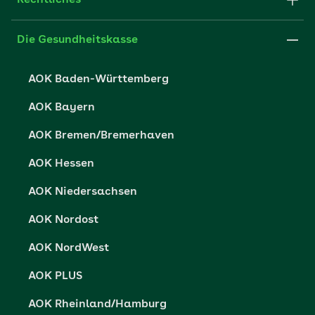
Rechtliches
FAQ
Medien der AOK
Leistungserbringer
Websitenutzung
Impressum
Die Gesundheitskasse
Partner der AOK
Karriere
Cookie-Einstellungen
AOK Baden-Württemberg
Presse- und Politikportal
Datenschutz
AOK Bayern
Vertriebspartner-Service
Fehlverhalten melden
AOK Bremen/Bremerhaven
Barrierefreiheit
AOK Hessen
Barriere melden
AOK Niedersachsen
AOK Nordost
AOK NordWest
AOK PLUS
AOK Rheinland/Hamburg