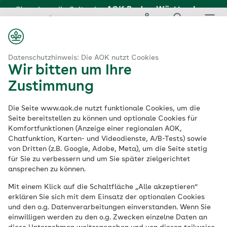
Zum
Hauptinhalt
Login
Suche
Menü
springen
aok.de
AOK Baden-Württemberg
FacharztProgramm: Kardiologie
Datenschutzhinweis: Die AOK nutzt Cookies
Wir bitten um Ihre
AOK-
Zustimmung
FacharztProgramm:
Die Seite www.aok.de nutzt funktionale Cookies, um die
Seite bereitstellen zu können und optionale Cookies für
Komfortfunktionen (Anzeige einer regionalen AOK,
Fachgebiet
Chatfunktion, Karten- und Videodienste, A/B-Tests) sowie
von Dritten (z.B. Google, Adobe, Meta), um die Seite stetig
Kardiologie
für Sie zu verbessern und um Sie später zielgerichtet
ansprechen zu können.
Mit einem Klick auf die Schaltfläche „Alle akzeptieren“
erklären Sie sich mit dem Einsatz der optionalen Cookies
Eine Leistung der AOK Baden-Württemberg
und den o.g. Datenverarbeitungen einverstanden. Wenn Sie
einwilligen werden zu den o.g. Zwecken einzelne Daten an
Für die optimale Versorgung einer