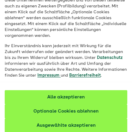
diese Unternehmen weitergegeben und von diesen teilweise
Ihre Karriere in der Gesundheitsbranche.
auch zu eigenen Zwecken (Profilbildung) verarbeitet. Mit
einem Klick auf die Schaltfläche „Optionale Cookies
ablehnen“ werden ausschließlich funktionale Cookies
eingesetzt. Mit einem Klick auf die Schaltfläche „Individuelle
Einstellungen“ können persönliche Einstellungen
vorgenommen werden.
Ihr Einverständnis kann jederzeit mit Wirkung für die
Zukunft widerrufen oder geändert werden. Verarbeitungen
bis zu Ihrem Widerruf bleiben wirksam. Unter
Datenschutz
informieren wir ausführlich über Art und Umfang der
Datenverarbeitung sowie Ihre Rechte. Weitere Informationen
finden Sie unter
Impressum
und
Barrierefreiheit
.
Alle akzeptieren
© iStock / alvarez
Optionale Cookies ablehnen
Inhalte im Überblick
Ausgewählte akzeptieren