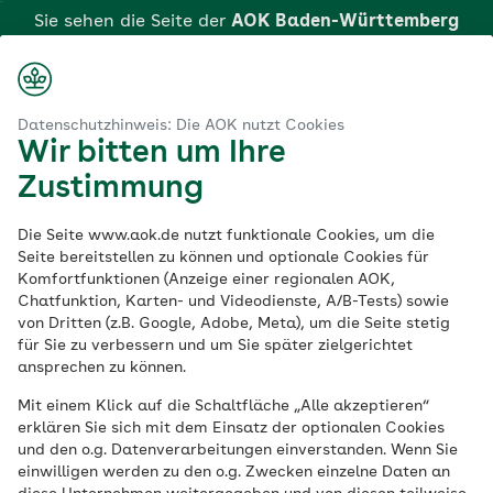
Zum
Sie sehen die Seite der
AOK Baden-Württemberg
Hauptinhalt
springen
Login
Suche
Menü
aok.de
AOK Baden-Württemberg
Ausbildung bei der AOK
Datenschutzhinweis: Die AOK nutzt Cookies
Wir bitten um Ihre
Klicken Sie hier, wenn Sie zu einer anderen AOK
Ausbildung bei der
Zustimmung
wechseln möchten.
AOK Baden-
Die Seite www.aok.de nutzt funktionale Cookies, um die
Seite bereitstellen zu können und optionale Cookies für
Komfortfunktionen (Anzeige einer regionalen AOK,
Württemberg
Chatfunktion, Karten- und Videodienste, A/B-Tests) sowie
von Dritten (z.B. Google, Adobe, Meta), um die Seite stetig
für Sie zu verbessern und um Sie später zielgerichtet
Mehr als 250 junge Menschen beginnen
ansprechen zu können.
jedes Jahr ihre Ausbildung bei der AOK
Mit einem Klick auf die Schaltfläche „Alle akzeptieren“
Baden-Württemberg. Lernen Sie unsere
erklären Sie sich mit dem Einsatz der optionalen Cookies
vielfältigen Ausbildungs- und
und den o.g. Datenverarbeitungen einverstanden. Wenn Sie
einwilligen werden zu den o.g. Zwecken einzelne Daten an
Studienangebote kennen und starten Sie