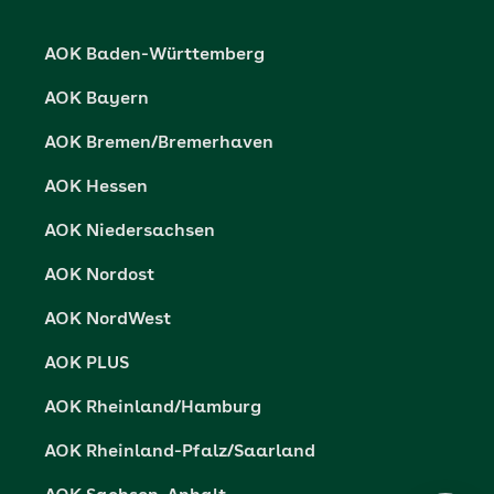
Karriere
Cookie-Einstellungen
AOK Baden-Württemberg
Presse- und Politikportal
Datenschutz
AOK Bayern
Vertriebspartner-Service
Fehlverhalten melden
AOK Bremen/Bremerhaven
Barrierefreiheit
AOK Hessen
Barriere melden
AOK Niedersachsen
AOK Nordost
AOK NordWest
AOK PLUS
AOK Rheinland/Hamburg
AOK Rheinland-Pfalz/Saarland