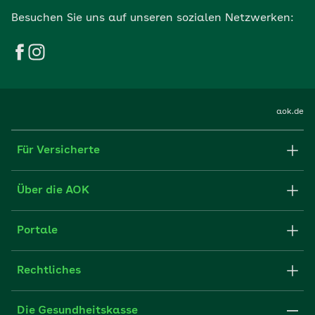
Besuchen Sie uns auf unseren sozialen Netzwerken:
aok.de
Für Versicherte
Formulare und Anträge
Über die AOK
Apps
Struktur & Verwaltung
Portale
E-Mail senden
Newsletter
Fachportal für Arbeitgeber
Rechtliches
FAQ
Medien der AOK
Leistungserbringer
Websitenutzung
Impressum
Die Gesundheitskasse
Partner der AOK