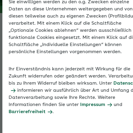
Sie einwilligen werden zu den o.g. Zwecken einzelne
Thema
Daten an diese Unternehmen weitergegeben und von
diesen teilweise auch zu eigenen Zwecken (Profilbild
verarbeitet. Mit einem Klick auf die Schaltfläche
Entgeltfortzahlu
„Optionale Cookies ablehnen“ werden ausschließlich
funktionale Cookies eingesetzt. Mit einem Klick auf d
und
Schaltfläche „Individuelle Einstellungen“ können
persönliche Einstellungen vorgenommen werden.
Ausgleichsverfah
Ihr Einverständnis kann jederzeit mit Wirkung für die
Zukunft widerrufen oder geändert werden. Verarbeit
U1
bis zu Ihrem Widerruf bleiben wirksam. Unter
Datensc
informieren wir ausführlich über Art und Umfang 
Datenverarbeitung sowie Ihre Rechte. Weitere
Im Entgeltfortzahlungsgesetz ist geregelt, wie lange
Informationen finden Sie unter
Impressum
und
ein Arbeitgeber das Entgelt seiner arbeitsunfähig
Barrierefreiheit
.
erkrankten Beschäftigten mindestens weiterzahlen
muss. Diese Belastung wird für Betriebe mit bis zu 30
Beschäftigten durch das Ausgleichsverfahren zur