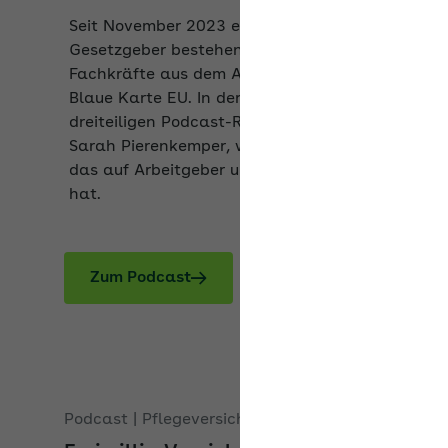
Gesetzgeber bestehende Regelungen für
Fachkräfte aus dem Ausland wie etwa die
Blaue Karte EU. In der ersten Folge der neuen
dreiteiligen Podcast-Reihe erklärt Expertin
Sarah Pierenkemper, welche Auswirkungen
das auf Arbeitgeber und ihre Beschäftigten
hat.
Zum Podcast
Podcast | Pflegeversicherung Folge 3
Freiwillig Versicherte in der
Pflegeversicherung ab 1. Juli 2023