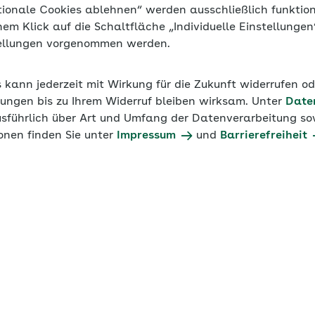
tionale Cookies ablehnen“ werden ausschließlich funktio
inem Klick auf die Schaltfläche „Individuelle Einstellunge
tellungen vorgenommen werden.
s kann jederzeit mit Wirkung für die Zukunft widerrufen o
ungen bis zu Ihrem Widerruf bleiben wirksam. Unter
Date
usführlich über Art und Umfang der Datenverarbeitung sow
onen finden Sie unter
Impressum
und
Barrierefreiheit
er Arbeitgeberpodc
der Sozialversicherung? Was sagt der Gesetzgeber? Wie f