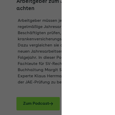
Arbeitgeber müssen jedes Jahr das
regelmäßige Jahresarbeitsentgelt (JAE) ihrer
Beschäftigten prüfen, um festzustellen, ob sie
krankenversicherungspflichtig oder -frei sind.
Dazu vergleichen sie die Entgelte mit der
neuen Jahresarbeitsentgeltgrenze (JAEG) fürs
Folgejahr. In dieser Podcast-Folge erklären die
Fachleute für SV-Recht Heike Bohn und
Buchhaltung Margit Strunz sowie der AOK-
Experte Klaus Herrmann, was Arbeitgeber bei
der JAE-Prüfung zu beachten haben.
Zum Podcast