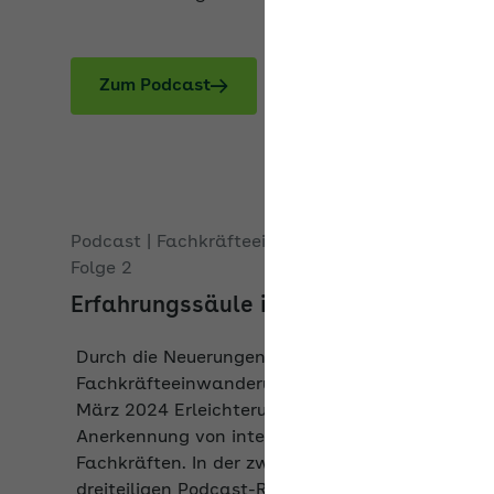
Zum Podcast
Podcast | Fachkräfteeinwanderungsgesetz
Folge 2
Erfahrungssäule in der Praxis
Durch die Neuerungen beim
Fachkräfteeinwanderungsgesetz gibt es seit
März 2024 Erleichterungen bei der
Anerkennung von internationalen
Fachkräften. In der zweiten Folge der
dreiteiligen Podcast-Reihe erklären Expertin
Sarah Pierenkemper, Unternehmerin