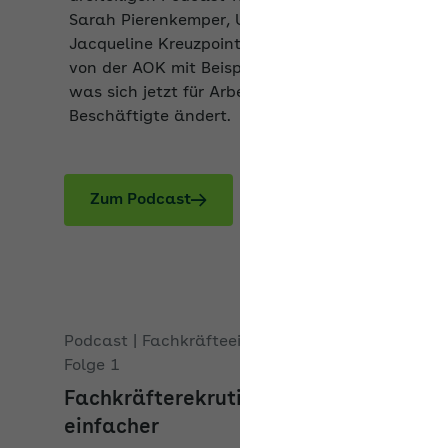
Jacqueline Kreuzpointner und Klaus Hermann
von der AOK mit Beispielen aus der Praxis,
was sich jetzt für Arbeitgeber und
Beschäftigte ändert.
Zum Podcast
Podcast | Fachkräfteeinwanderungsgesetz
Folge 1
Fachkräfterekrutierung wird
einfacher
Seit November 2023 erweitert der