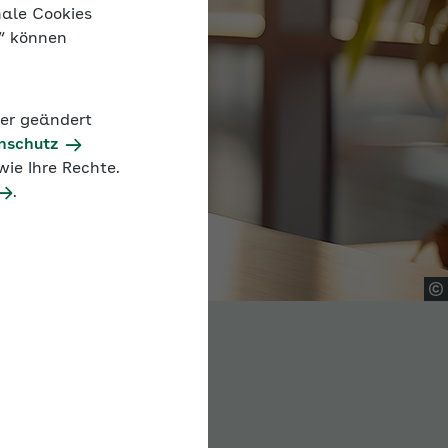
nale Cookies
n“ können
der geändert
nschutz
ie Ihre Rechte.
.
ast
unktioniert „Gesundes