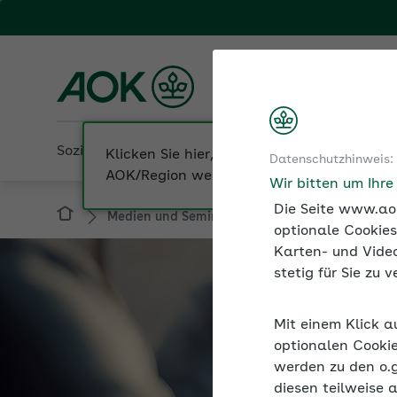
Fachportal für Arbeitgeber
AOK NordWest
Sozialversicherung
Betriebliche Gesundheit
Datenschutzhinweis:
Medien und Seminare
Podcast
Podcas
Wir bitten um Ihr
Die Seite www.aok
optionale Cookies
Karten- und Video
stetig für Sie zu
Mit einem Klick a
optionalen Cookie
werden zu den o.
diesen teilweise 