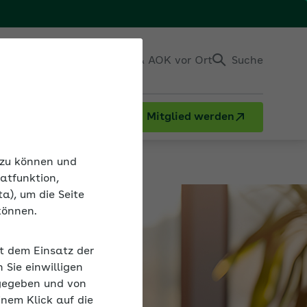
Einloggen
Kontakt & AOK vor Ort
Suche
Mitglied werden
n zu können und
atfunktion,
a), um die Seite
können.
it dem Einsatz der
Sie einwilligen
gegeben und von
inem Klick auf die