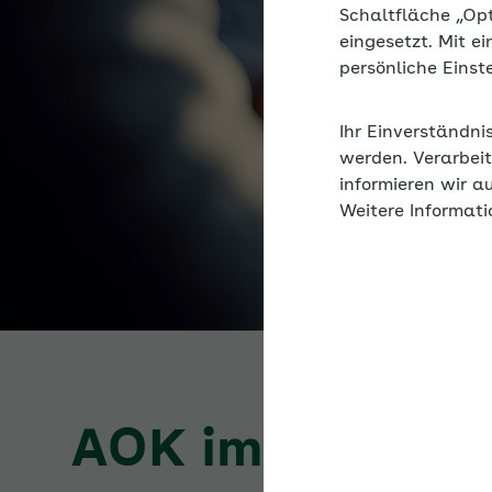
Schaltfläche „Op
eingesetzt. Mit e
persönliche Eins
Ihr Einverständni
werden. Verarbeit
informieren wir a
Weitere Informati
AOK im Ohr – d
Was gibt es Neues in 