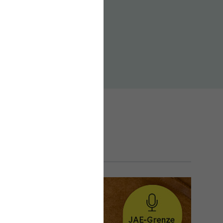
ür die neue Podcast-
men und Trends in