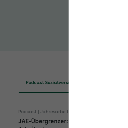
Führen“? Was können A
Reihe hat die AOK unt
Sozialversicherung und
Podcast Sozialversicherung
Podcast Bet
Podcast | Jahresarbeitsentgeltgrenze
JAE-Übergrenzer: worauf
Arbeitgeber zum Jahreswechsel
achten