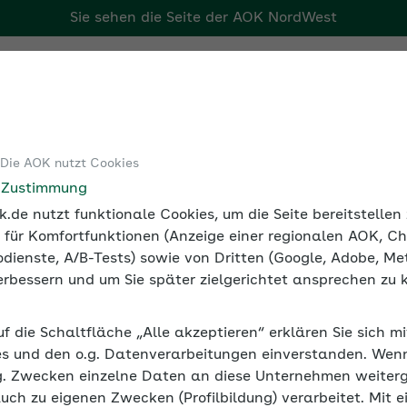
Sie sehen die Seite der
AOK NordWest
Tools
Medien und Seminare
 Die AOK nutzt Cookies
t Sozialversicherung
e Zustimmung
.de nutzt funktionale Cookies, um die Seite bereitstelle
 für Komfortfunktionen (Anzeige einer regionalen AOK, Ch
dienste, A/B-Tests) sowie von Dritten (Google, Adobe, Met
 verbessern und um Sie später zielgerichtet ansprechen zu 
uf die Schaltfläche „Alle akzeptieren“ erklären Sie sich m
s und den o.g. Datenverarbeitungen einverstanden. Wenn 
g. Zwecken einzelne Daten an diese Unternehmen weiter
auch zu eigenen Zwecken (Profilbildung) verarbeitet. Mit e