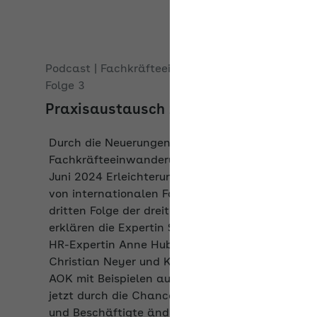
Podcast | Fachkräfteeinwanderungsgesetz
Folge 3
Praxisaustausch zur Chancenkarte
Durch die Neuerungen beim
Fachkräfteeinwanderungsgesetz gibt es seit
Juni 2024 Erleichterungen bei der Jobsuche
von internationalen Fachkräften. In der
dritten Folge der dreiteiligen Podcast-Reihe
erklären die Expertin Sarah Pierenkemper, die
HR-Expertin Anne Huber, der Unternehmer
Christian Neyer und Klaus Hermann von der
AOK mit Beispielen aus der Praxis, was sich
jetzt durch die Chancenkarte für Arbeitgeber
und Beschäftigte ändert.