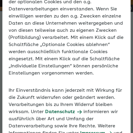
der optionalen Cookies und den o.g.
Thema
Datenverarbeitungen einverstanden. Wenn Sie
einwilligen werden zu den o.g. Zwecken einzelne
Daten an diese Unternehmen weitergegeben und
Psychische
von diesen teilweise auch zu eigenen Zwecken
(Profilbildung) verarbeitet. Mit einem Klick auf die
Gesundheit
Schaltfläche „Optionale Cookies ablehnen“
werden ausschließlich funktionale Cookies
eingesetzt. Mit einem Klick auf die Schaltfläche
„Individuelle Einstellungen“ können persönliche
Psychische Erkrankungen liegen bereits an dritter
Einstellungen vorgenommen werden.
Stelle in der Statistik krankheitsbedingter Fehlzeiten.
Eine von vielen Ursachen kann starke psychische
Belastung am Arbeitsplatz sein. Arbeitgeber haben
Ihr Einverständnis kann jederzeit mit Wirkung für
viele Möglichkeiten, im Unternehmen die Ursachen
die Zukunft widerrufen oder geändert werden.
psychischer Belastungen zu reduzieren und
Verarbeitungen bis zu Ihrem Widerruf bleiben
Mitarbeitenden Techniken zum besseren Umgang mit
wirksam. Unter
Datenschutz
informieren wir
belastenden Arbeitssituationen zu vermitteln.
ausführlich über Art und Umfang der
Datenverarbeitung sowie Ihre Rechte. Weitere