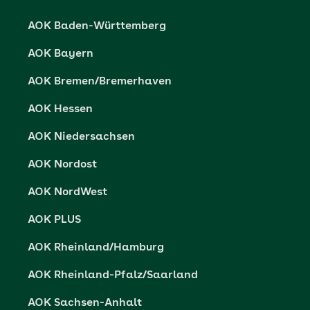
Karriere
Cookie-Einstellungen
AOK Baden-Württemberg
Presse- und Politikportal
Datenschutz
AOK Bayern
Vertriebspartner-Service
Fehlverhalten melden
AOK Bremen/Bremerhaven
Barrierefreiheit
AOK Hessen
Barriere melden
AOK Niedersachsen
AOK Nordost
AOK NordWest
AOK PLUS
AOK Rheinland/Hamburg
AOK Rheinland-Pfalz/Saarland
AOK Sachsen-Anhalt