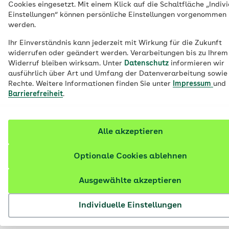
Cookies eingesetzt. Mit einem Klick auf die Schaltfläche „Indivi
herausragenden Versicherungsleistungen,
Einstellungen“ können persönliche Einstellungen vorgenommen
werden.
sondern zum Beispiel auch als beliebter
Arbeitgeber. Hier erfahren Sie mehr.
Ihr Einverständnis kann jederzeit mit Wirkung für die Zukunft
widerrufen oder geändert werden. Verarbeitungen bis zu Ihrem
Widerruf bleiben wirksam. Unter
Datenschutz
informieren wir
ausführlich über Art und Umfang der Datenverarbeitung sowie 
Rechte. Weitere Informationen finden Sie unter
Impressum
und
Barrierefreiheit
.
Alle akzeptieren
Optionale Cookies ablehnen
Ausgewählte akzeptieren
Individuelle Einstellungen
© AOK