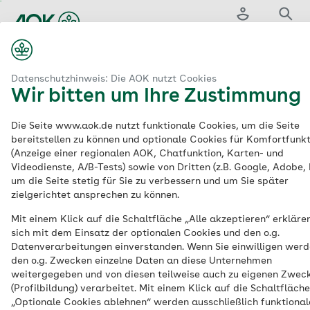
Zum
Hauptinhalt
Login
Suche
springen
aok.de
arife
Krankenkassenwechsel
Auszeichnungen der AOK
Datenschutzhinweis: Die AOK nutzt Cookies
Wir bitten um Ihre Zustimmung
Krankenkassenverglei
Die Seite www.aok.de nutzt funktionale Cookies, um die Seite
bereitstellen zu können und optionale Cookies für Komfortfunk
ausgezeichnete
AOK
(Anzeige einer regionalen AOK, Chatfunktion, Karten- und
Videodienste, A/B-Tests) sowie von Dritten (z.B. Google, Adobe,
um die Seite stetig für Sie zu verbessern und um Sie später
Die AOK ist eine vielfach ausgezeichnete
zielgerichtet ansprechen zu können.
Krankenkasse. Verschiedene Institutionen
Mit einem Klick auf die Schaltfläche „Alle akzeptieren“ erklären
und Zeitschriften haben die Krankenkasse
sich mit dem Einsatz der optionalen Cookies und den o.g.
Datenverarbeitungen einverstanden. Wenn Sie einwilligen werd
mit ihren Siegeln und Auszeichnungen
den o.g. Zwecken einzelne Daten an diese Unternehmen
bedacht – ein klarer Pluspunkt im
weitergegeben und von diesen teilweise auch zu eigenen Zwec
Vergleich zu anderen Krankenkassen.
(Profilbildung) verarbeitet. Mit einem Klick auf die Schaltfläche
„Optionale Cookies ablehnen“ werden ausschließlich funktional
Dabei überzeugt die AOK nicht nur mit