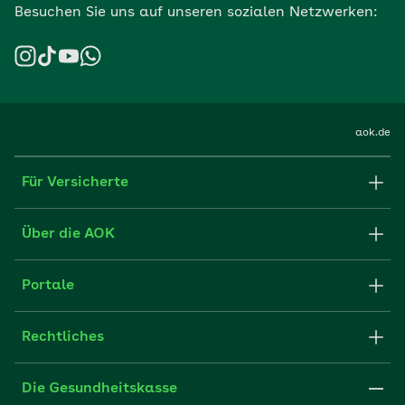
Besuchen Sie uns auf unseren sozialen Netzwerken:
aok.de
Für Versicherte
Formulare und Anträge
Über die AOK
Apps
Struktur & Verwaltung
Portale
E-Mail senden
Newsletter
Fachportal für Arbeitgeber
Rechtliches
FAQ
Medien der AOK
Leistungserbringer
Websitenutzung
Impressum
Die Gesundheitskasse
Partner der AOK