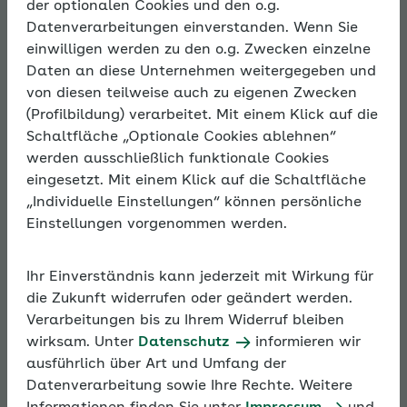
der optionalen Cookies und den o.g.
Datenverarbeitungen einverstanden. Wenn Sie
einwilligen werden zu den o.g. Zwecken einzelne
Gesund führen
Daten an diese Unternehmen weitergegeben und
von diesen teilweise auch zu eigenen Zwecken
(Profilbildung) verarbeitet. Mit einem Klick auf die
Die moderne Arbeitswelt verändert alle Strukturen.
Schaltfläche „Optionale Cookies ablehnen“
Digitale Prozesse erhöhen Geschwindigkeit und
werden ausschließlich funktionale Cookies
Druck, Hierarchien verflachen und erfordern mehr
eingesetzt. Mit einem Klick auf die Schaltfläche
Selbstverantwortung. Führungskräfte können ihre
„Individuelle Einstellungen“ können persönliche
Beschäftigten durch gesundheitsgerechtes Führen
Einstellungen vorgenommen werden.
aktiv beim anstehenden Wandel begleiten.
Kommunikation ist bei allen Themen der Schlüssel,
Ihr Einverständnis kann jederzeit mit Wirkung für
die Beschäftigten zu erreichen.
die Zukunft widerrufen oder geändert werden.
Verarbeitungen bis zu Ihrem Widerruf bleiben
Überblick: Gesund führen
wirksam. Unter
Datenschutz
informieren wir
ausführlich über Art und Umfang der
Datenverarbeitung sowie Ihre Rechte. Weitere
Gesund führen – Tipps für Führungskräfte