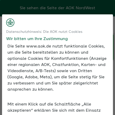
Sie sehen die Seite der
AOK NordWest
Kontakt
Menü
Tools
Beiträge und Rechengrößen der
Datenschutzhinweis: Die AOK nutzt Cookies
Sozialversicherung
Werte 2026
Wir bitten um Ihre Zustimmung
Die Seite www.aok.de nutzt funktionale Cookies,
um die Seite bereitstellen zu können und
optionale Cookies für Komfortfunktionen (Anzeige
Beiträge für Minijobs
einer regionalen AOK, Chatfunktion, Karten- und
Videodienste, A/B-Tests) sowie von Dritten
Welche Beiträge, Steuern und Umlagen
(Google, Adobe, Meta), um die Seite stetig für Sie
Arbeitgeber für Minijobbende bis zur
zu verbessern und um Sie später zielgerichtet
Geringfügigkeitsgrenze abführen müssen,
ansprechen zu können.
steht in dieser Tabelle: für das aktuelle
Jahr und rückwirkend für vorige Jahre. Die
Mit einem Klick auf die Schaltfläche „Alle
Minijobgrenze liegt seit dem 1. Januar
akzeptieren“ erklären Sie sich mit dem Einsatz