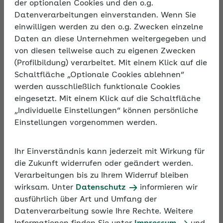
2026 bei 603 Euro. Bitte entnehmen Sie der
der optionalen Cookies und den o.g.
Tabelle die Beitragsart, die
Datenverarbeitungen einverstanden. Wenn Sie
Beitragsgruppe und den Prozentsatz der
einwilligen werden zu den o.g. Zwecken einzelne
Daten an diese Unternehmen weitergegeben und
Abgabe, die durch die Minijob-Zentrale
von diesen teilweise auch zu eigenen Zwecken
eingezogen wird.
(Profilbildung) verarbeitet. Mit einem Klick auf die
Schaltfläche „Optionale Cookies ablehnen“
werden ausschließlich funktionale Cookies
Archiv mit den Werten der Vorjahre
eingesetzt. Mit einem Klick auf die Schaltfläche
„Individuelle Einstellungen“ können persönliche
Einstellungen vorgenommen werden.
Beiträge für Minijobs 2026
Ihr Einverständnis kann jederzeit mit Wirkung für
Beiträge/​Steuern/​Umlagen
Beitragsgruppe
P
die Zukunft widerrufen oder geändert werden.
Verarbeitungen bis zu Ihrem Widerruf bleiben
wirksam. Unter
Datenschutz
informieren wir
Pauschaler
6000
ausführlich über Art und Umfang der
Arbeitgeberbeitrag zur
Datenverarbeitung sowie Ihre Rechte. Weitere
Krankenversicherung