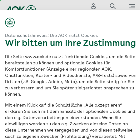
Zum
Hauptinhalt
Login
Suche
Menü
springen
aok.de
Datenschutz
Datenschutzerklärung bei Ihrer AOK
Datenschutzhinweis: Die AOK nutzt Cookies
Wir bitten um Ihre Zustimmung
Datenschutzerklärun
Die Seite www.aok.de nutzt funktionale Cookies, um die Seite
bereitstellen zu können und optionale Cookies für
bei Ihrer AOK
Komfortfunktionen (Anzeige einer regionalen AOK,
Chatfunktion, Karten- und Videodienste, A/B-Tests) sowie von
Dritten (z.B. Google, Adobe, Meta), um die Seite stetig für Sie
In allen elf Regionen der AOK-
zu verbessern und um Sie später zielgerichtet ansprechen zu
können.
Gemeinschaft sind Ihre Daten sicher. Die
AOK wahrt als gesetzliche Krankenkasse
Mit einem Klick auf die Schaltfläche „Alle akzeptieren“
erklären Sie sich mit dem Einsatz der optionalen Cookies und
stets das Sozialgeheimnis (§ 35 SGB I).
den o.g. Datenverarbeitungen einverstanden. Wenn Sie
Informieren Sie sich bei Ihrer AOK vor Ort
einwilligen werden zu den o.g. Zwecken einzelne Daten an
ausführlich zu den Rechtsgrundlagen der
diese Unternehmen weitergegeben und von diesen teilweise
auch zu eigenen Zwecken (Profilbildung) verarbeitet. Mit
Datenverarbeitung, den Datenschutz im