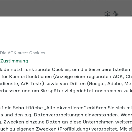
Sie sehen die Seite der
AOK Bayern
Tools
Medien und Seminare
 Die AOK nutzt Cookies
 Ausgleichsverfahren
e Zustimmung
.de nutzt funktionale Cookies, um die Seite bereitstelle
 für Komfortfunktionen (Anzeige einer regionalen AOK, Ch
dienste, A/B-Tests) sowie von Dritten (Google, Adobe, Met
 verbessern und um Sie später zielgerichtet ansprechen zu 
uf die Schaltfläche „Alle akzeptieren“ erklären Sie sich m
s und den o.g. Datenverarbeitungen einverstanden. Wenn 
g. Zwecken einzelne Daten an diese Unternehmen weiter
auch zu eigenen Zwecken (Profilbildung) verarbeitet. Mit e