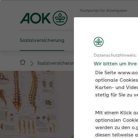
Fachportal für Arbeitgeber
AOK Bayern
Sozialversicherung
Betriebliche Gesundheit
Datenschutzhinweis:
Sozialversicherung
Entgeltfortzahlung und
Wir bitten um Ihr
Die Seite www.aok
optionale Cookies
Karten- und Video
stetig für Sie zu
Mit einem Klick a
optionalen Cookie
werden zu den o.
diesen teilweise 