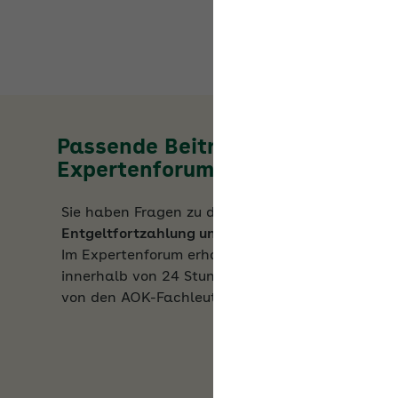
Passende Beiträge im
Expertenforum
Sie haben Fragen zu den Themen
Entgeltfortzahlung und Ausgleichsverfahren
?
Im Expertenforum erhalten Sie werktäglich
innerhalb von 24 Stunden fundierte Antworten
von den AOK-Fachleuten.