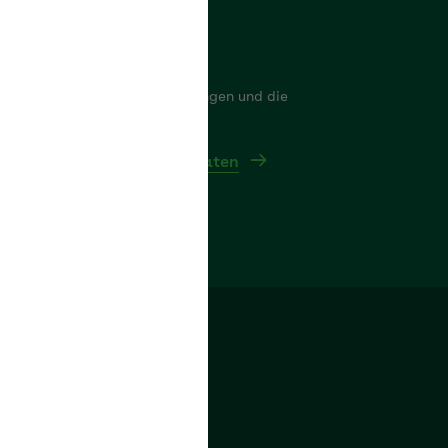
nkdaten
er finden Sie die Bankverbindungen und die
triebsnummer der AOK Bayern
itere Kontakt- und Bankdaten