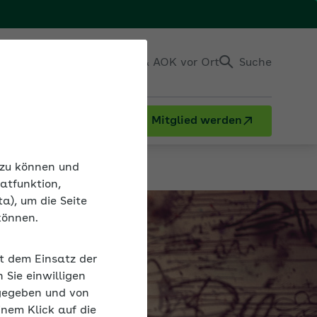
Einloggen
Kontakt & AOK vor Ort
Suche
Mitglied werden
n zu können und
atfunktion,
a), um die Seite
können.
it dem Einsatz der
Sie einwilligen
gegeben und von
inem Klick auf die