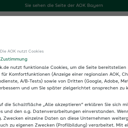
Sie sehen die Seite der
AOK Bayern
Tools
Medien und Seminare
 Die AOK nutzt Cookies
e Zustimmung
.de nutzt funktionale Cookies, um die Seite bereitstelle
 für Komfortfunktionen (Anzeige einer regionalen AOK, Ch
dienste, A/B-Tests) sowie von Dritten (Google, Adobe, Met
 verbessern und um Sie später zielgerichtet ansprechen zu 
uf die Schaltfläche „Alle akzeptieren“ erklären Sie sich m
s und den o.g. Datenverarbeitungen einverstanden. Wenn 
g. Zwecken einzelne Daten an diese Unternehmen weiter
auch zu eigenen Zwecken (Profilbildung) verarbeitet. Mit e