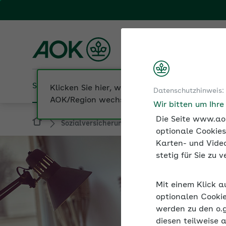
Fachportal für Arbeitgeber
AOK Bayern
Sozialversicherung
Betriebliche Gesundheit
Datenschutzhinweis:
Sozialversicherung
Künstlersozialabgabe
Wir bitten um Ihr
Die Seite www.aok
optionale Cookies
Karten- und Video
stetig für Sie zu
Mit einem Klick a
optionalen Cookie
werden zu den o.
diesen teilweise 