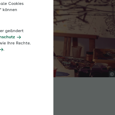
nale Cookies
n“ können
der geändert
nschutz
ie Ihre Rechte.
.