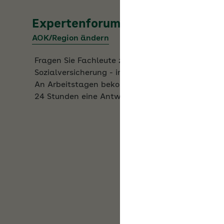
Expertenforum der
AOK Bayern
AOK/Region ändern
Fragen Sie Fachleute zu allen Aspekten der
Sozialversicherung - im Expertenforum der AOK.
An Arbeitstagen bekommen Sie innerhalb von
24 Stunden eine Antwort.