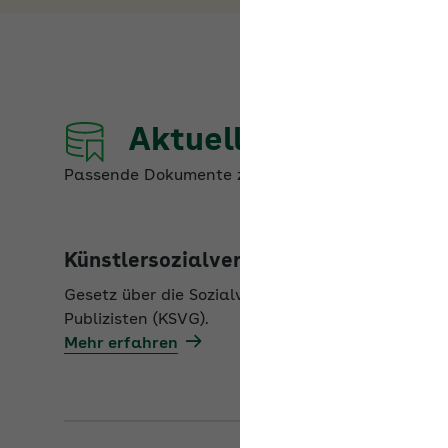
Aktuelle Dokumente
Passende Dokumente zum Thema
Künstlersozia
Künstlersozialversicherungsgesetz
Gesetz über die Sozialversicherung der selbststä
Publizisten (KSVG).
Mehr erfahren