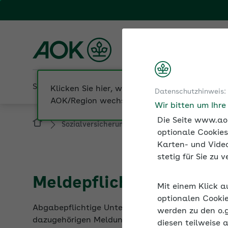
Fachportal für Arbeitgeber
AOK Bayern
Sozialversicherung
Betriebliche Gesundheit
Datenschutzhinweis:
Sozialversicherung
Künstlersozialabgabe
Wir bitten um Ihr
Die Seite www.aok
optionale Cookies
Karten- und Video
stetig für Sie zu
Meldepflichten und Fäll
Mit einem Klick a
Abgabepflichtige Unternehmen entrichten die Kün
optionalen Cookie
dazugehörigen Meldung ist der 31. März des Folg
werden zu den o.
sowie die tatsächlich für das Vorjahr zu zahlend
diesen teilweise 