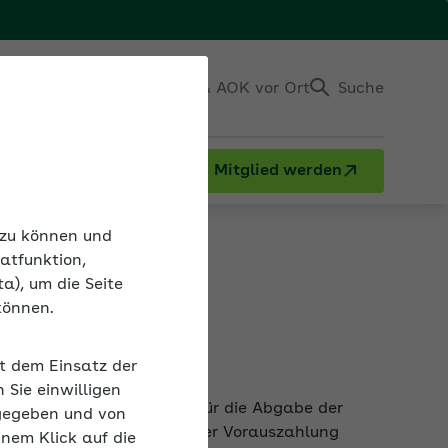
Einloggen
Kontakt & AOK vor Ort
Suche
Mitglied werden
n zu können und
atfunktion,
a), um die Seite
können.
bgabe
it dem Einsatz der
nstlersozialkasse. Frist für die Abgabe der
Sie einwilligen
lkasse die konkrete Höhe der Vorauszahlung
gegeben und von
inem Klick auf die