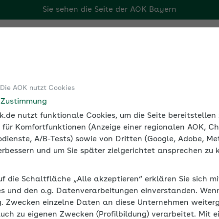
Sie sehen die Seite der
AOK Bayern
Tools
Medien und Seminare
 Die AOK nutzt Cookies
Meldepflichten und Fälligkeit der Künstlersozialabgabe
e Zustimmung
.de nutzt funktionale Cookies, um die Seite bereitstelle
 für Komfortfunktionen (Anzeige einer regionalen AOK, Ch
dienste, A/B-Tests) sowie von Dritten (Google, Adobe, Met
 verbessern und um Sie später zielgerichtet ansprechen zu 
igkeit der Künstlersoziala
uf die Schaltfläche „Alle akzeptieren“ erklären Sie sich m
stlersozialabgabe als Vorauszahlung monatlich an die Kü
s und den o.g. Datenverarbeitungen einverstanden. Wenn 
ejahrs. Aufgrund der Meldung ermittelt die Künstlersozia
g. Zwecken einzelne Daten an diese Unternehmen weiter
en Beiträge.
auch zu eigenen Zwecken (Profilbildung) verarbeitet. Mit e