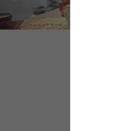
Meldepflicht von 
Vorauszahlung der
Strafen bei verspä
Aufzeichnungspfli
Bußgelder bei unt