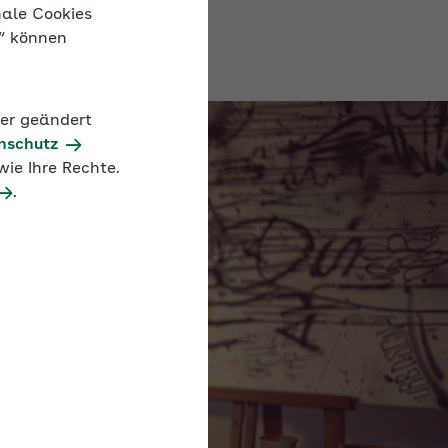
nale Cookies
n“ können
der geändert
nschutz
ie Ihre Rechte.
.