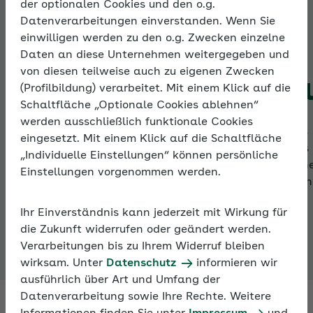
der optionalen Cookies und den o.g.
Datenverarbeitungen einverstanden. Wenn Sie
AOK im Ohr – der
einwilligen werden zu den o.g. Zwecken einzelne
Daten an diese Unternehmen weitergegeben und
von diesen teilweise auch zu eigenen Zwecken
Arbeitgeberpodca
(Profilbildung) verarbeitet. Mit einem Klick auf die
Schaltfläche „Optionale Cookies ablehnen“
werden ausschließlich funktionale Cookies
Was gibt es Neues in der Sozialversicherung? Was
eingesetzt. Mit einem Klick auf die Schaltfläche
sagt der Gesetzgeber? Wie funktioniert „Gesundes
„Individuelle Einstellungen“ können persönliche
Führen“? Was können Arbeitgeber für die Gesundhe
Einstellungen vorgenommen werden.
der Mitarbeitenden tun? Für die neue Podcast-Reih
hat die AOK unterschiedliche Expertinnen und
Experten zu aktuellen Themen und Trends in
Ihr Einverständnis kann jederzeit mit Wirkung für
Sozialversicherung und Gesundheit im Betrieb
die Zukunft widerrufen oder geändert werden.
befragt. Einfach reinhören.
Verarbeitungen bis zu Ihrem Widerruf bleiben
wirksam. Unter
Datenschutz
informieren wir
ausführlich über Art und Umfang der
Datenverarbeitung sowie Ihre Rechte. Weitere