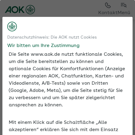
Sie sehen die Seite der
AOK Bayern
Kontakt
Menü
Sozialversicherung
Entgeltfortzahlung
Datenschutzhinweis: Die AOK nutzt Cookies
und Ausgleichsverfahren
Wir bitten um Ihre Zustimmung
Dauer der Entgeltfortzahlung
Die Seite www.aok.de nutzt funktionale Cookies,
um die Seite bereitstellen zu können und
optionale Cookies für Komfortfunktionen (Anzeige
einer regionalen AOK, Chatfunktion, Karten- und
Videodienste, A/B-Tests) sowie von Dritten
(Google, Adobe, Meta), um die Seite stetig für Sie
Dauer der
zu verbessern und um Sie später zielgerichtet
Entgeltfortzahlung
ansprechen zu können.
Beschäftigte haben von Beginn einer
Arbeitsunfähigkeit an Anspruch auf
Mit einem Klick auf die Schaltfläche „Alle
Entgeltfortzahlung durch den Arbeitgeber für in der
akzeptieren“ erklären Sie sich mit dem Einsatz
Regel maximal sechs Wochen. Treten weitere