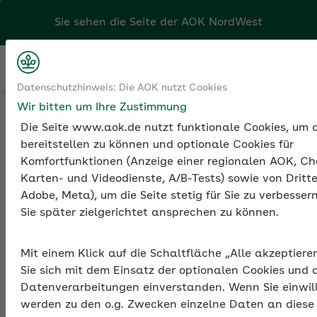
Sie sehen die Seite der
AOK NordWest
Kontakt
Menü
Datenschutzhinweis: Die AOK nutzt Cookies
Klicken Sie hier, wenn Sie Ihre
Wir bitten um Ihre Zustimmung
Tools
Beiträge und Rechengrößen der
AOK/Region wechseln möchten.
Sozialversicherung
Werte 2024
Die Seite www.aok.de nutzt funktionale Cookies, um d
bereitstellen zu können und optionale Cookies für
Komfortfunktionen (Anzeige einer regionalen AOK, Ch
Karten- und Videodienste, A/B-Tests) sowie von Dritte
Sozialversicherungsbeitra
Adobe, Meta), um die Seite stetig für Sie zu verbesse
2024
Sie später zielgerichtet ansprechen zu können.
Die Beitragssätze zur gesetzlichen
Mit einem Klick auf die Schaltfläche „Alle akzeptiere
Krankenversicherung und zu den weiteren
Sie sich mit dem Einsatz der optionalen Cookies und d
Sozialversicherungsträgern finden Sie hier
Datenverarbeitungen einverstanden. Wenn Sie einwil
aufgeschlüsselt nach Beitragsart,
werden zu den o.g. Zwecken einzelne Daten an diese