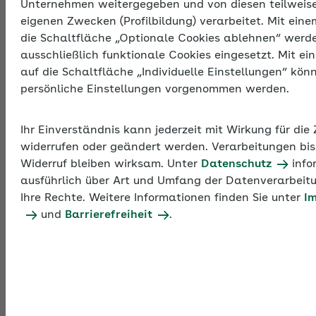
Beitragsgruppe und Beitragssatz.
Unternehmen weitergegeben und von diesen teilweis
eigenen Zwecken (Profilbildung) verarbeitet. Mit eine
die Schaltfläche „Optionale Cookies ablehnen“ werd
ausschließlich funktionale Cookies eingesetzt. Mit ei
Werte 2026
Werte 2025
Werte 2024
auf die Schaltfläche „Individuelle Einstellungen“ kön
persönliche Einstellungen vorgenommen werden.
Informationen der
AOK NordWest
AOK/Region ändern
Ihr Einverständnis kann jederzeit mit Wirkung für die
widerrufen oder geändert werden. Verarbeitungen bis
Widerruf bleiben wirksam. Unter
Datenschutz
info
ausführlich über Art und Umfang der Datenverarbeit
Ihre Rechte. Weitere Informationen finden Sie unter
I
Beitragssätze 2024
und
Barrierefreiheit
.
Krankenver­sicherung
Beitrags­
Beitrags­
gruppe
satz