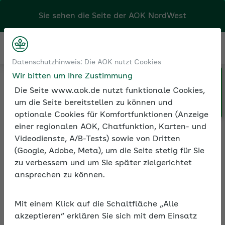
Sie sehen die Seite der
AOK NordWest
Kontakt
Menü
Datenschutzhinweis: Die AOK nutzt Cookies
Wir bitten um Ihre Zustimmung
Klicken Sie hier, wenn Sie Ihre
Kontakt
Formulare und Anträge
Die Seite www.aok.de nutzt funktionale Cookies,
AOK/Region wechseln möchten.
Beitragskonto - Kontoauszug anfordern
um die Seite bereitstellen zu können und
optionale Cookies für Komfortfunktionen (Anzeige
einer regionalen AOK, Chatfunktion, Karten- und
Videodienste, A/B-Tests) sowie von Dritten
Beitragskonto -
(Google, Adobe, Meta), um die Seite stetig für Sie
Kontoauszug anfordern
zu verbessern und um Sie später zielgerichtet
ansprechen zu können.
Beitragskonto
Mit einem Klick auf die Schaltfläche „Alle
akzeptieren“ erklären Sie sich mit dem Einsatz
Das Beitragskonto ist in ständiger Bewegung.