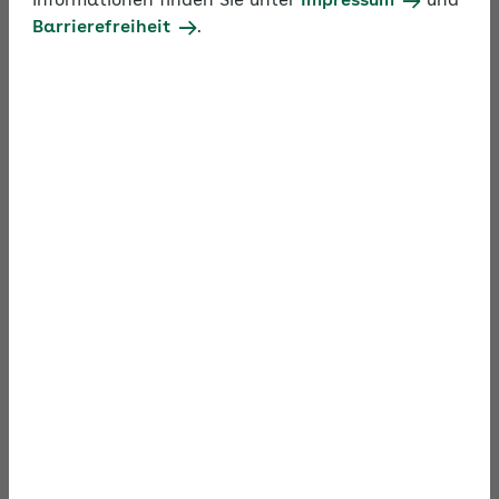
Informationen finden Sie unter
Impressum
und
Barrierefreiheit
.
Postleitzahl des Unternehmens
*
Zeitraum des Kontoauszugs
*
Hinweise
Alle Felder sind Pflichtfelder und daher mit einem
Sternchen gekennzeichnet.
Bitte beachten Sie, dass die AOK NordWest nur
einen Auszug für ein bei ihr geführtes
Beitragskonto erstellen kann. Sollten Sie