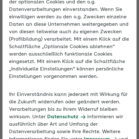
der optionalen Cookies und den o.g.
Sozialversicherungsbeiträge der Mitarbeiter,
Datenverarbeitungen einverstanden. Wenn Sie
Erstattungen der Entgeltfortzahlung und andere
einwilligen werden zu den o.g. Zwecken einzelne
Faktoren wirken sich laufend darauf aus. Um auch
Daten an diese Unternehmen weitergegeben und
in hektischen Zeiten den Überblick zu behalten,
von diesen teilweise auch zu eigenen Zwecken
können Arbeitgeber bei der Krankenkasse den
(Profilbildung) verarbeitet. Mit einem Klick auf die
jeweils aktuellen Stand abfragen und einen
Schaltfläche „Optionale Cookies ablehnen“
Kontoauszug anfordern.
werden ausschließlich funktionale Cookies
eingesetzt. Mit einem Klick auf die Schaltfläche
„Individuelle Einstellungen“ können persönliche
Einstellungen vorgenommen werden.
Adressdaten
Ihr Einverständnis kann jederzeit mit Wirkung für
Unternehmen
*
die Zukunft widerrufen oder geändert werden.
Verarbeitungen bis zu Ihrem Widerruf bleiben
wirksam. Unter
Datenschutz
informieren wir
ausführlich über Art und Umfang der
Betriebsnummer
*
Datenverarbeitung sowie Ihre Rechte. Weitere