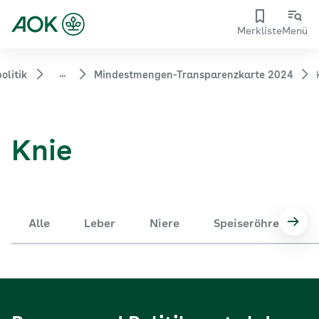
Merkliste
Menü
...
olitik
Mindestmengen-Transparenzkarte 2024
Knie
Alle
Leber
Niere
Speiseröhre
Nach