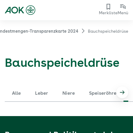
Merkliste
Menü
ndestmengen-Transparenzkarte 2024
Bauchspeicheldrüse
Bauchspeicheldrüse
Alle
Leber
Niere
Speiseröhre
Nach