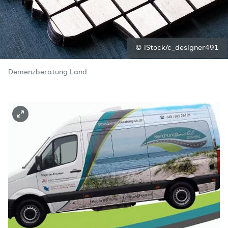
© iStock/c_designer491
Demenzberatung Land