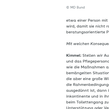
© MD Bund
etwa einer Person mi
wird, damit sie nicht 
beratungsorientierte 
Mit welchen Konsequen
Kimmel:
Stellen wir Au
und das Pflegepersona
wie die Maßnahmen auf
bemängelten Situation
die aber eine große W
die Rahmenbedingungen
ausgedünnt ist, dann i
inkontinente und in ih
beim Toilettengang z
Unterstützung oder Ve