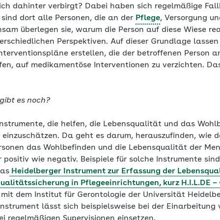
 sich dahinter verbirgt? Dabei haben sich regelmäßige Fa
sind dort alle Personen, die an der
Pflege
, Versorgung un
insam überlegen sie, warum die Person auf diese Wiese re
erschiedlichen Perspektiven. Auf dieser Grundlage lassen
nterventionspläne erstellen, die der betroffenen Person 
fen, auf medikamentöse Interventionen zu verzichten. Da
n.
gibt es noch?
Instrumente, die helfen, die Lebensqualität und das Wohl
einzuschätzen. Da geht es darum, herauszufinden, wie d
rsonen das Wohlbefinden und die Lebensqualität der Me
 positiv wie negativ. Beispiele für solche Instrumente sin
das
Heidelberger Instrument zur Erfassung der Lebensqua
ualitätssicherung in Pflegeeinrichtungen, kurz H.I.L.DE – 
it dem Institut für Gerontologie der Universität Heidelb
Instrument lässt sich beispielsweise bei der Einarbeitung
ei regelmäßigen Supervisionen einsetzen.