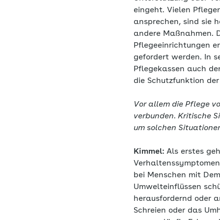
eingeht. Vielen Pflege
ansprechen, sind sie 
andere Maßnahmen. Di
Pflegeeinrichtungen e
gefordert werden. In 
Pflegekassen auch den
die Schutzfunktion de
Vor allem die Pflege 
verbunden. Kritische S
um solchen Situatione
Kimmel:
Als erstes ge
Verhaltenssymptomen p
bei Menschen mit Demen
Umwelteinflüssen schü
herausfordernd oder an
Schreien oder das Umh