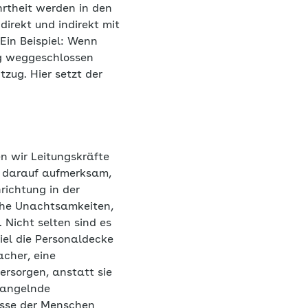
hrtheit werden in den
irekt und indirekt mit
n Beispiel: Wenn
ng weggeschlossen
tzug. Hier setzt der
en wir Leitungskräfte
n darauf aufmerksam,
richtung in der
iche Unachtsamkeiten,
Nicht selten sind es
iel die Personaldecke
acher, eine
ersorgen, anstatt sie
mangelnde
isse der Menschen