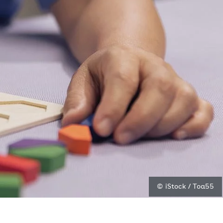
© iStock / Toa55