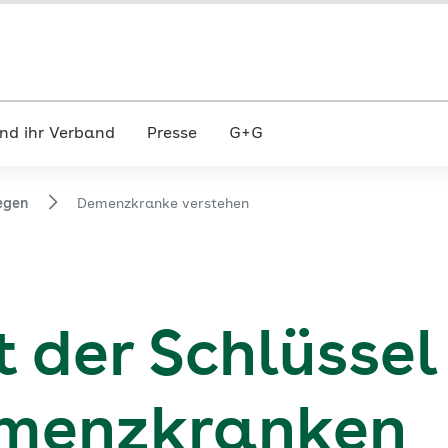
nd ihr Verband
Presse
G+G
egen
Demenzkranke verstehen
t der Schlüssel
emenzkranken