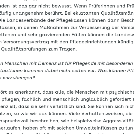
nden ist das gar nicht bewusst. Wenn Prüferinnen und Prü
häufig unangenehm berührt. Bei eklatanten Qualitätsmän
e Landesverbände der Pflegekassen können dann Besch
rlassen, in denen Maßnahmen zur Verbesserung der Verso
seltenen und sehr gravierenden Fällen können die Landes
 Versorgungsvertrag mit den Pflegeeinrichtungen kündi
r Qualitätsprüfungen zum Tragen.
von Menschen mit Demenz ist für Pflegende mit besondere
ituationen kommen dabei nicht selten vor. Was können Pfl
n vorzubeugen?
hört es anerkannt, dass alle, die Menschen mit psychisch
flegen, fachlich und menschlich unglaublich gefordert 
z ist, dass sie sehr verletzlich sind. Sie können sich nic
tzen, so wie wir das können. Viele Verhaltensweisen, die
spruchsvoll beschreiben, wie beispielweise Aggressivität
erlaufen, haben oft mit solchen Umwelteinflüssen zu tun 