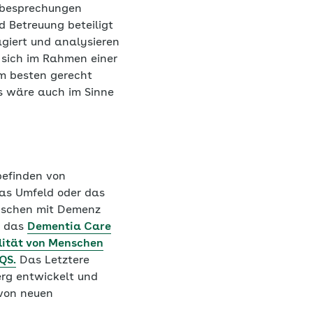
llbesprechungen
d Betreuung beteiligt
agiert und analysieren
 sich im Rahmen einer
am besten gerecht
s wäre auch im Sinne
befinden von
as Umfeld oder das
nschen mit Demenz
d das
Dementia Care
lität von Menschen
QS.
Das Letztere
erg entwickelt und
 von neuen