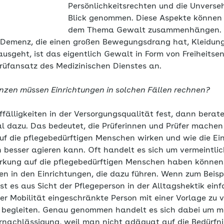
Persönlichkeitsrechten und die Unverse
Blick genommen. Diese Aspekte können d
dem Thema Gewalt zusammenhängen. Ei
t Demenz, die einen großen Bewegungsdrang hat, Kleidu
rausgeht, ist das eigentlich Gewalt in Form von Freiheitsen
Prüfansatz des Medizinischen Dienstes an.
zen müssen Einrichtungen in solchen Fällen rechnen?
ffälligkeiten in der Versorgungsqualität fest, dann berat
l dazu. Das bedeutet, die Prüferinnen und Prüfer mache
 die pflegebedürftigen Menschen wirken und wie die Ein
 besser agieren kann. Oft handelt es sich um vermeintl
irkung auf die pflegebedürftigen Menschen haben können. 
 in den Einrichtungen, die dazu führen. Wenn zum Beisp
st es aus Sicht der Pflegeperson in der Alltagshektik einf
rer Mobilität eingeschränkte Person mit einer Vorlage zu v
u begleiten. Genau genommen handelt es sich dabei um 
rnachlässigung, weil man nicht adäquat auf die Bedürfn