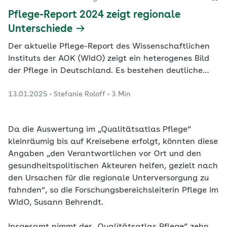
Pflege-Report 2024 zeigt regionale
Unterschiede
Der aktuelle Pflege-Report des Wissenschaftlichen
Instituts der AOK (WIdO) zeigt ein heterogenes Bild
der Pflege in Deutschland. Es bestehen deutliche
regionale Unterschiede, sowohl in der Entwicklung
13.01.2025
Stefanie Roloff
3 Min
der Zahl Pflegebedürftiger als auch bei der Nutzung
von Pflegeleistungen.
Da die Auswertung im „Qualitätsatlas Pflege“
kleinräumig bis auf Kreisebene erfolgt, könnten diese
Angaben „den Verantwortlichen vor Ort und den
gesundheitspolitischen Akteuren helfen, gezielt nach
den Ursachen für die regionale Unterversorgung zu
fahnden“, so die Forschungsbereichsleiterin Pflege im
WIdO, Susann Behrendt.
Insgesamt nimmt der „Qualitätsatlas Pflege“ zehn