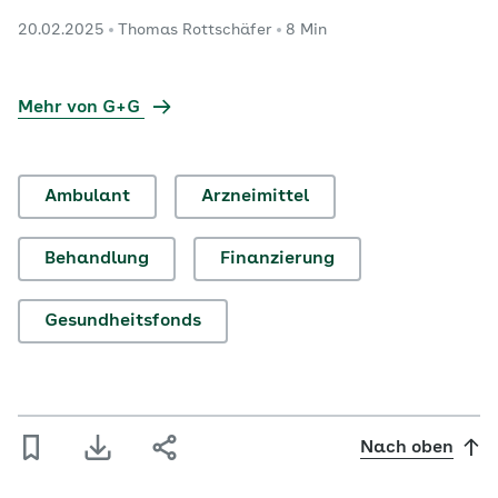
Grundsatz „Gesundheit in allen Politikbereichen“
20.02.2025
Thomas Rottschäfer
8 Min
Lösungen für viele Probleme der
Gesundheitsversorgung.
Mehr von G+G
Ambulant
Arzneimittel
Behandlung
Finanzierung
Gesundheitsfonds
Nach oben