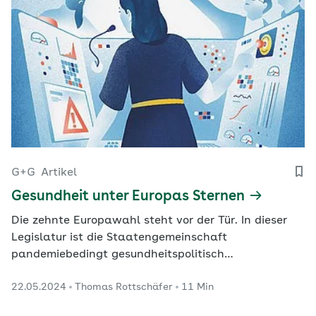
G+G
Artikel
Gesundheit unter Europas Sternen
Die zehnte Europawahl steht vor der Tür. In dieser
Legislatur ist die Staatengemeinschaft
pandemiebedingt gesundheitspolitisch
zusammengewachsen. Um die Gesundheitsunion
22.05.2024
Thomas Rottschäfer
11 Min
aber weiter zu stärken, steht noch einiges auf der
To-do-Liste.