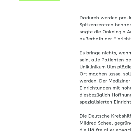
Dadurch werden pro Ja
Spitzenzentren behande
sagte die Onkologin An
außerhalb der Einric
Es bringe nichts, wenn
sein, alle Patienten b
Uniklinikum Ulm plädi
Ort machen lasse, sol
werden. Der Mediziner
Einrichtungen mit hoh
diesbezüglich Hoffnung
spezialisierten Einric
Die Deutsche Krebshi
Mildred Scheel gegrün
die Hälfte aller erwa