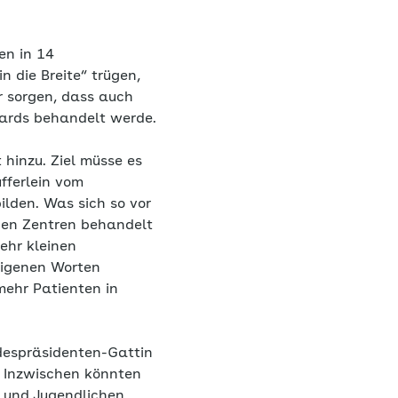
en in 14
n die Breite“ trügen,
r sorgen, dass auch
ards behandelt werde.
 hinzu. Ziel müsse es
fferlein vom
ilden. Was sich so vor
den Zentren behandelt
ehr kleinen
eigenen Worten
mehr Patienten in
despräsidenten-Gattin
. Inzwischen könnten
n und Jugendlichen