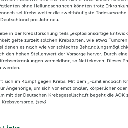
 Patienten ohne Heilungschancen könnten trotz Erkrankun
nnoch sei Krebs weiter die zweithäufigste Todesursache. 
Deutschland pro Jahr neu.
gebe in der Krebsforschung teils „explosionsartige Entwic
eit gelte zurzeit solchen Krebsarten, wie etwa Tumoren
ei denen es nach wie vor schlechte Behandlungsmöglichk
ch den hohen Stellenwert der Vorsorge hervor. Durch ein
r Krebserkrankungen vermeidbar, so Nettekoven. Dieses Po
n werden.
t sich im Kampf gegen Krebs. Mit dem „Familiencoach Kr
r Angehörige, um sich vor emotionaler, körperlicher oder
m mit der Deutschen Krebsgesellschaft begeht die AOK 
 Krebsvorsorge.
(sev)