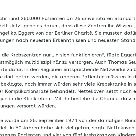
hr rund 250.000 Patienten an 26 universitären Standort
lt. Jetzt gehe es darum, dass diese Zentren ihr Wissen „i
gelika Eggert von der Berliner Charité. Sie müssten dafü
htungen nach neuesten Erkenntnissen und neuesten Stand
 die Krebszentren nur „in sich funktionieren“, fügte Eggert
estmöglich multidisziplinär zu versorgen. Auch Thomas Seu
erte dafür, in den Regionen entsprechende Netzwerke zu b
le dort getan werden, die anderen Patienten müssten in 
 beklagte, noch immer würden sehr viele Krebskranke in s
er Komplikationsrate behandelt. Nettekoven setzt nach 
en in die Klinikreform. Mit ihr bestehe die Chance, dass 
htungen versorgt würden.
lfe wurde am 25. September 1974 von der damaligen Bun
det. In 50 Jahren habe sich viel getan, sagte Nettekoven
chsenen Patienten und vier von fünf krebskranken Kinder