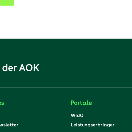
l der AOK
es
Portale
WIdO
sletter
Leistungserbringer