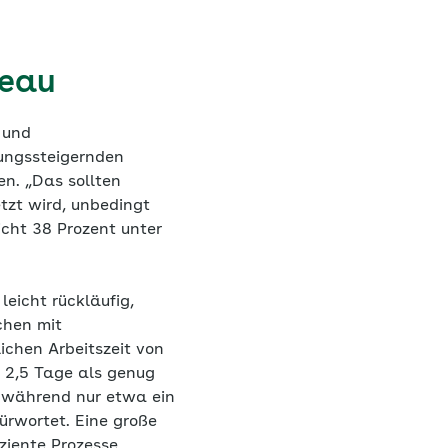
veau
 und
tungssteigernden
en. „Das sollten
tzt wird, unbedingt
icht 38 Prozent unter
eicht rückläufig,
chen mit
ichen Arbeitszeit von
 2,5 Tage als genug
l, während nur etwa ein
ürwortet. Eine große
ziente Prozesse