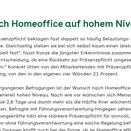
h Homeoffice auf hohem Ni
äsenzpflicht beklagen fast doppelt so häufig Belastungs-
Gleichzeitig stellen sie bei sich selbst kaum einen leis
beit fest“, fasst Kunze die jüngsten Erkenntnisse zusamm
ntscheidung, ob eine Rückkehr zur Präsenzpflicht umgese
n.“ Konkret litten von den Mitarbeitenden mit Präsenzpfl
ng, von den in den eigenen vier Wänden 21 Prozent.
ergangenen Befragungen ist der Wunsch nach Homeoffice l
generell hohen Niveau. Nach wie vor wünschen sich Mens
sie 2,8 Tage und damit mehr als die Hälfte ihrer wöchentl
en. Befragte mit Führungsverantwortung hingegen sehen
hrungskräfte hält eine stärkere Präsenzpflicht für sinnvol
ten ohne Führungsverantwortung eine solche Regelung bef
Gruppen klafft auch bei der Frage, ob im Homeoffice effi