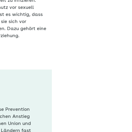
it zu infizieren.
utz vor sexuell
t es wichtig, dass
sie sich vor
n. Dazu gehört eine
ziehung.
se Prevention
ichen Anstieg
hen Union und
 Ländern fast