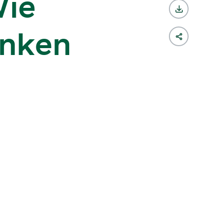
Wie
enken