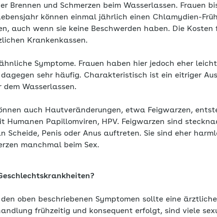
er Brennen und Schmerzen beim Wasserlassen. Frauen bi
ebensjahr können einmal jährlich einen Chlamydien-​Frü
en, auch wenn sie keine Beschwerden haben. Die Kosten f
zlichen Krankenkassen.
ähnliche Symptome. Frauen haben hier jedoch eher leicht
gegen sehr häufig. Charakteristisch ist ein eitriger Aus
r dem Wasserlassen.
önnen auch Hautveränderungen, etwa Feigwarzen, entste
mit Humanen Papillomviren, HPV. Feigwarzen sind steckna
n Scheide, Penis oder Anus auftreten. Sie sind eher harml
erzen manchmal beim Sex.
Geschlechtskrankheiten?
 den oben beschriebenen Symptomen sollte eine ärztliche
andlung frühzeitig und konsequent erfolgt, sind viele sex