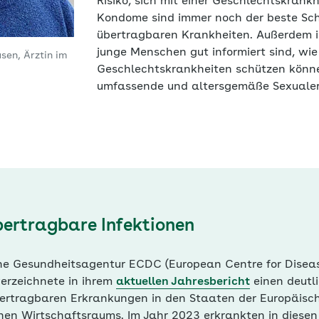
Risiko, sich mit einer Geschlechtskrankhe
Kondome sind immer noch der beste Sch
übertragbaren Krankheiten. Außerdem is
junge Menschen gut informiert sind, wie 
sen, Ärztin im
Geschlechtskrankheiten schützen könne
umfassende und altersgemäße Sexualer
bertragbare Infektionen
he Gesundheitsagentur ECDC (European Centre for Disea
verzeichnete in ihrem
aktuellen Jahresbericht
einen deutl
bertragbaren Erkrankungen in den Staaten der Europäisc
hen Wirtschaftsraums. Im Jahr 2023 erkrankten in diesen