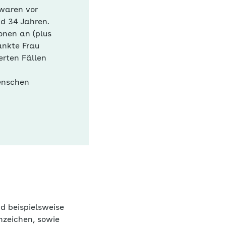
waren vor
d 34 Jahren.
ionen an (plus
rankte Frau
erten Fällen
Menschen
d beispielsweise
nzeichen, sowie