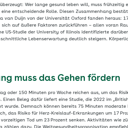
 überzeugt: Wer lange gesund leben will, muss frühzeitig 
ei eine entscheidende Rolle. Diesen Zusammenhang bestäti
 van Duijn von der Universität Oxford fanden heraus: 17 
n sich auf äußere Faktoren zurückführen – allen voran Ra
US-Studie der University of Illinois identifizierte darübe
hschnittliche Lebenserwartung deutlich steigern. Körperli
ng muss das Gehen fördern
g oder 150 Minuten pro Woche reichen aus, um das Risiko
Einen Beleg dafür liefert eine Studie, die 2022 im „Britis
icht wurde. Demnach können bereits 75 Minuten moderat
ch, das Risiko für Herz-Kreislauf-Erkrankungen um 17 Pro
 vorzeitigen Tod um 23 Prozent senken. Aktivitäten wie z
a zählen dazu. Die Weltgesundheitsorganisation empfie