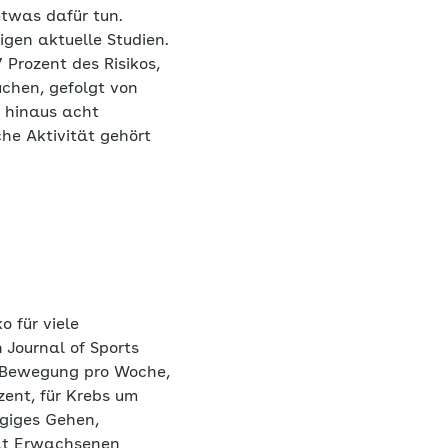
etwas dafür tun.
gen aktuelle Studien.
Prozent des Risikos,
uchen, gefolgt von
r hinaus acht
che Aktivität gehört
 für viele
h Journal of Sports
e Bewegung pro Woche,
zent, für Krebs um
ügiges Gehen,
hlt Erwachsenen