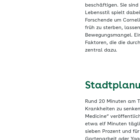
beschäftigen. Sie sind
Lebensstil spielt dab
Forschende um Cornelia
früh zu sterben, lasse
Bewegungsmangel. Eine 
Faktoren, die die durc
zentral dazu.
Stadtplanu
Rund 20 Minuten am Ta
Krankheiten zu senken. 
Medicine“ veröffentl
etwa elf Minuten tägli
sieben Prozent und für
Gartenarbeit oder Yog