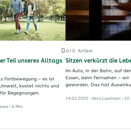
G+G
Artikel
r Teil unseres Alltags
Sitzen verkürzt die Le
Im Auto, in der Bahn, auf de
Essen, beim Fernsehen – wir 
ls Fortbewegung – es ist
geworden. Das hat Auswirk
 Umwelt, kostet nichts und
und Wirtschaft.
 für Begegnungen.
19.02.2025
Vera Laumann
10 
kowa
6 Min