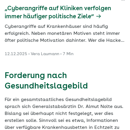
„Cyberangriffe auf Kliniken verfolgen
immer häufiger politische Ziele“
Cyberangriffe auf Krankenhäuser sind häufig
erfolgreich. Neben monetären Motiven steht immer
öfter politische Motivation dahinter. Wer die Hacker
sind, wie sie vorgehen und was am besten vor
12.12.2025
Vera Laumann
7 Min
Attacken schützt, erklärt Felix Kuhlenkamp,
Bereichsleiter Sicherheitspolitik bei Bitkom.
Forderung nach
Gesundheitslagebild
Für ein gesamtstaatliches Gesundheitslagebild
sprach sich Generalstabsärztin Dr. Almut Nolte aus.
Bislang sei überhaupt nicht festgelegt, wer dies
erstellen solle. Sinnvoll sei es etwa, Informationen
über verfügbare Krankenhausbetten in Echtzeit zu