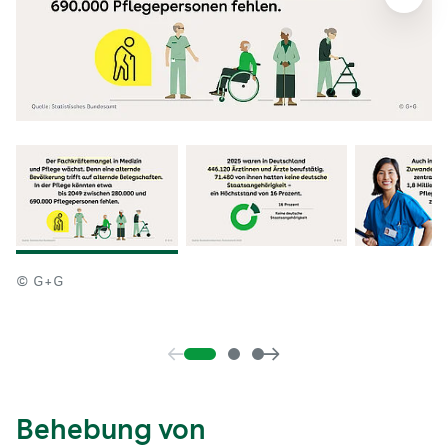
© G+G
Behebung von