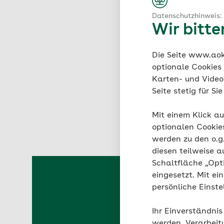
unkompliziert.
Wir unterstützen Sie
Datenschutzhinweis:
Kostenlose Gesun
Auch Pflegedienste u
Wir bitt
Ärztliche Zweitmein
Ob Bewegung, Entspa
Zu den Navigatoren 
Hilfe bei der Orga
Kursangeboten und e
Die Seite www.aok.
Wenn ein Angehöriger 
optionale Cookies
Kurse in Ihrer Nähe 
helfen Ihnen, die Pf
Karten- und Videod
Seite stetig für S
Alle Onlineprogramm
Mehr zur AOK-Pfleg
Mit einem Klick au
optionalen Cookie
werden zu den o.
diesen teilweise a
Schaltfläche „Opt
eingesetzt. Mit ei
persönliche Einst
Vorteile 
Ihr Einverständnis
werden. Verarbeit