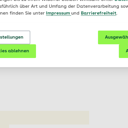
und einfach unser Online-Formular ausfüllen und Mitglie
usführlich über Art und Umfang der Datenverarbeitung sow
onen finden Sie unter
Impressum
und
Barrierefreiheit
.
Mitglied werden
nstellungen
Ausgewähl
ies ablehnen
A