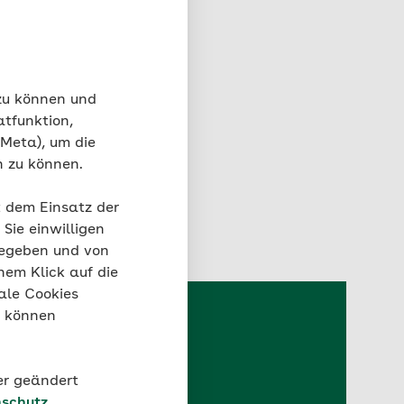
n in Ihrer Nähe.
seren Navigatoren.
 zahlreichen
til.
 zu können und
 Unsere Pflegeberater
atfunktion,
ntragen.
 Meta), um die
eistungen der AOK
n zu können.
t dem Einsatz der
Sie einwilligen
gegeben und von
nem Klick auf die
ale Cookies
“ können
OK werden.
der geändert
schutz