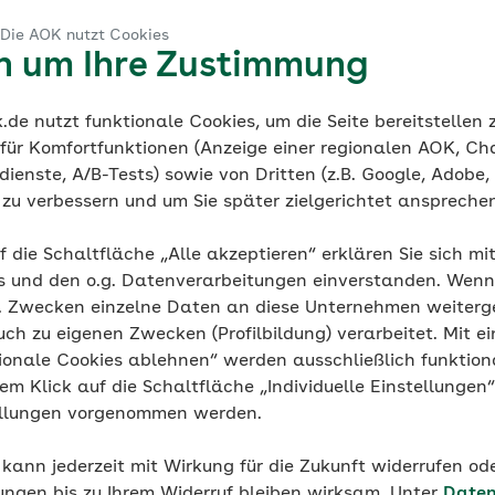
 bei der Suche nach passenden Ärzten oder Krankenhäuser
 Die AOK nutzt Cookies
dheitskurse und Programme
nd Einrichtungen der stationären Pflege finden Sie in un
en um Ihre Zustimmung
ung
nnung oder gesunde Ernährung: Wir unterstützen Sie mit
der AOK
nisation der Pflege
xklusiven Onlineprogrammen bei einem gesunden Lebenss
de nutzt funktionale Cookies, um die Seite bereitstellen
pflegebedürftig wird, ist das eine schwierige Situation.
 für Komfortfunktionen (Anzeige einer regionalen AOK, Ch
finden
lege zu organisieren und alle wichtigen Leistungen zu bea
ienste, A/B-Tests) sowie von Dritten (z.B. Google, Adobe,
Alle L
ie zu verbessern und um Sie später zielgerichtet anspreche
e im Überblick
eberatung
f die Schaltfläche „Alle akzeptieren“ erklären Sie sich mi
s und den o.g. Datenverarbeitungen einverstanden. Wenn 
g. Zwecken einzelne Daten an diese Unternehmen weiter
uch zu eigenen Zwecken (Profilbildung) verarbeitet. Mit ei
ionale Cookies ablehnen“ werden ausschließlich funktion
nem Klick auf die Schaltfläche „Individuelle Einstellungen
ellungen vorgenommen werden.
sichern & Mitglied bei der A
 kann jederzeit mit Wirkung für die Zukunft widerrufen o
ungen bis zu Ihrem Widerruf bleiben wirksam. Unter
Daten