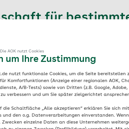
dschaft für bestimmte
isen
n werden Ihre Mitgliedschaft bei der Krankenkasse nach
 Die AOK nutzt Cookies
, dass Ihre Krankenversicherung ordnungsgemäß erfasst is
en um Ihre Zustimmung
erden. Solche Nachweise werden besonders dann erforder
men, sich arbeitsuchend melden oder ein Studium beginn
de nutzt funktionale Cookies, um die Seite bereitstellen
ne Mitgliedsbescheinigung anfordern können, gehören:
 für Komfortfunktionen (Anzeige einer regionalen AOK, Ch
beit, zum Beispiel bei der Arbeitsvermittlung oder einem A
ienste, A/B-Tests) sowie von Dritten (z.B. Google, Adobe,
r Arbeitsuchende (ehemals Bürgergeld)
ie zu verbessern und um Sie später zielgerichtet anspreche
r Ausbildungsbetriebe
f die Schaltfläche „Alle akzeptieren“ erklären Sie sich mi
ngen
s und den o.g. Datenverarbeitungen einverstanden. Wenn 
niversitäten bei der Immatrikulation
g. Zwecken einzelne Daten an diese Unternehmen weiter