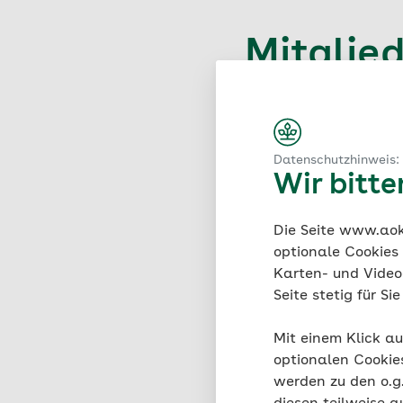
Mitglie
nachwe
Wenn Sie darum gebete
Datenschutzhinweis:
sichergestellt werden
Wir bitt
korrekt abgerechnet w
neue Tätigkeit aufneh
Die Seite www.aok.
Einrichtungen, die ei
optionale Cookies
die Agentur für Ar
Karten- und Videod
Grundsicherung fü
Seite stetig für S
Arbeitgebende ode
Mit einem Klick au
Rentenversicheru
optionalen Cookie
Hochschulen und U
werden zu den o.