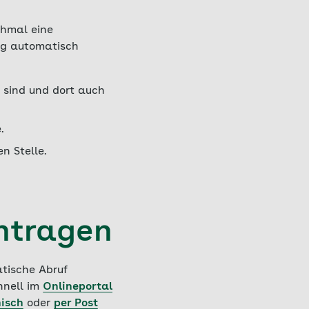
chmal eine
ang automatisch
t sind und dort auch
.
n Stelle.
ntragen
atische Abruf
hnell im
Onlineportal
nisch
oder
per Post