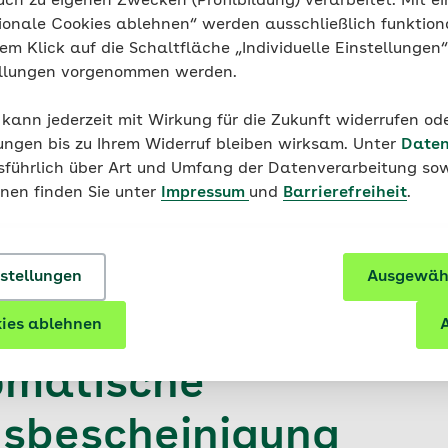
uch zu eigenen Zwecken (Profilbildung) verarbeitet. Mit ei
ionale Cookies ablehnen“ werden ausschließlich funktion
nem Klick auf die Schaltfläche „Individuelle Einstellungen
ellungen vorgenommen werden.
 kann jederzeit mit Wirkung für die Zukunft widerrufen o
ungen bis zu Ihrem Widerruf bleiben wirksam. Unter
Daten
st keine schriftliche Bescheinigung mehr nötig. Wenn Sie b
usführlich über Art und Umfang der Datenverarbeitung sow
d angeben, dass Sie dort versichert bleiben möchten, wird
onen finden Sie unter
Impressum
und
Barrierefreiheit
.
omatisch digital bestätigt. Die zuständige Stelle meldet 
d Ihre AOK übermittelt die Bestätigung direkt.
nstellungen
Ausgewähl
ies ablehnen
A
omatische
dsbescheinigung