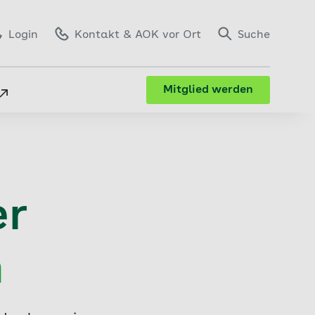
Login
Kontakt
& AOK vor Ort
Suche
Mitglied werden
er
n