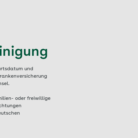
inigung
urtsdatum und
 Krankenversicherung
sel.
lien- oder freiwillige
ichtungen
deutschen