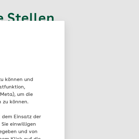
 Stellen
zuweisen, soll damit
t und die Beiträge
lich, wenn Sie eine
en. Zu den
 zu können und
atfunktion,
ntrag auf
 Meta), um die
n zu können.
t dem Einsatz der
Sie einwilligen
gegeben und von