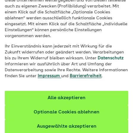
diese Unternehmen weitergegeben und von diesen teilweise
auch zu eigenen Zwecken (Profilbildung) verarbeitet. Mit
einem Klick auf die Schaltfläche „Optionale Cookies
ablehnen“ werden ausschließlich funktionale Cookies
eingesetzt. Mit einem Klick auf die Schaltfläche „Individuelle
Einstellungen“ können persönliche Einstellungen
vorgenommen werden.
Ihr Einverständnis kann jederzeit mit Wirkung für die
Zukunft widerrufen oder geändert werden. Verarbeitungen
bis zu Ihrem Widerruf bleiben wirksam. Unter
Datenschutz
informieren wir ausführlich über Art und Umfang der
Datenverarbeitung sowie Ihre Rechte. Weitere Informationen
finden Sie unter
Impressum
und
Barrierefreiheit
.
© iStock/Teka77
Alle akzeptieren
Ihre AOK ist in
Optionale Cookies ablehnen
Remscheid gern für Sie
da
Ausgewählte akzeptieren