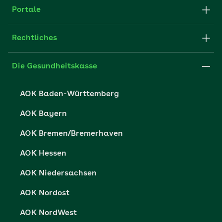
Apps
Struktur & Verwaltung
Portale
E-Mail senden
Newsletter
Fachportal für Arbeitgeber
Rechtliches
FAQ
Medien der AOK
Leistungserbringer
Websitenutzung
Impressum
Die Gesundheitskasse
Partner der AOK
Karriere
Cookie-Einstellungen
AOK Baden-Württemberg
Presse- und Politikportal
Datenschutz
AOK Bayern
Vertriebspartner-Service
Fehlverhalten melden
AOK Bremen/Bremerhaven
Barrierefreiheit
AOK Hessen
Barriere melden
AOK Niedersachsen
AOK Nordost
AOK NordWest