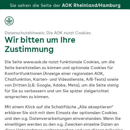
Zum
Sie sehen die Seite der
AOK Rheinland/Hamburg
Hauptinhalt
springen
Login
Suche
Menü
aok.de
rg
Region
AOK Remscheid – Ihre Krankenkasse vor Ort
Datenschutzhinweis: Die AOK nutzt Cookies
Wir bitten um Ihre
Ihre AOK vor Ort in Remscheid
Zustimmung
Ihre Krankenkasse in
Die Seite www.aok.de nutzt funktionale Cookies, um die
Seite bereitstellen zu können und optionale Cookies für
Remscheid: Die AOK
Komfortfunktionen (Anzeige einer regionalen AOK,
Chatfunktion, Karten- und Videodienste, A/B-Tests) sowie
von Dritten (z.B. Google, Adobe, Meta), um die Seite stetig
Rheinland/Hamburg
für Sie zu verbessern und um Sie später zielgerichtet
ansprechen zu können.
Wir sind in Remscheid für Sie persönlich
Mit einem Klick auf die Schaltfläche „Alle akzeptieren“
erklären Sie sich mit dem Einsatz der optionalen Cookies
da!
und den o.g. Datenverarbeitungen einverstanden. Wenn Sie
einwilligen werden zu den o.g. Zwecken einzelne Daten an