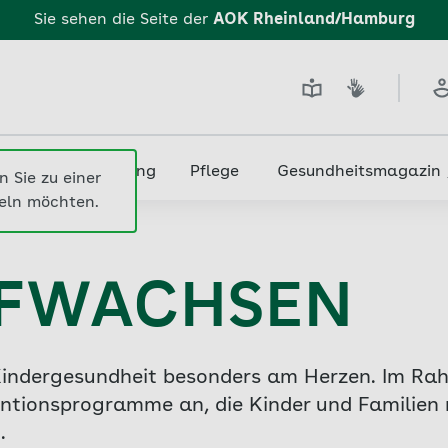
Sie sehen die Seite der
AOK Rheinland/Hamburg
edizin & Versorgung
Pflege
Gesundheitsmagazin
wachsen
FWACHSEN
indergesundheit besonders am Herzen. Im Rahm
ionsprogramme an, die Kinder und Familien 
.