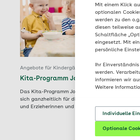
Mit einem Klick au
optionalen Cookie
werden zu den o.
diesen teilweise a
Schaltfläche „Opt
eingesetzt. Mit ei
persönliche Einst
Ihr Einverständnis
Angebote für Kindergärten
werden. Verarbeit
Kita-Programm JolinchenKids
informieren wir a
Weitere Informati
Das Kita-Programm JolinchenKids der AOK setzt
sich ganzheitlich für die Gesundheit von Kindern
und Erzieherinnen und Erziehern ein.
Individuelle Ei
Optionale Cook