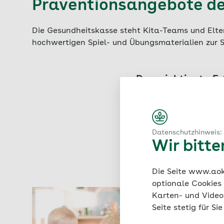
Präventionsangebote de
Die Gesundheitskasse steht Kita-Teams und Elte
hochwertigen Spiel- und Übungsmaterialien zur Se
Der wichtigste Er
Erziehende und Kinder 
Schulungen, die Mater
Rheinland/Hamburg get
Datenschutzhinweis:
Wir bitt
Die Seite www.aok.
optionale Cookies
Karten- und Videod
Seite stetig für S