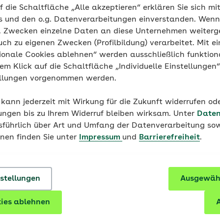
f die Schaltfläche „Alle akzeptieren“ erklären Sie sich mi
s und den o.g. Datenverarbeitungen einverstanden. Wenn 
g. Zwecken einzelne Daten an diese Unternehmen weiter
uch zu eigenen Zwecken (Profilbildung) verarbeitet. Mit ei
ionale Cookies ablehnen“ werden ausschließlich funktion
nem Klick auf die Schaltfläche „Individuelle Einstellungen
ellungen vorgenommen werden.
 kann jederzeit mit Wirkung für die Zukunft widerrufen o
Joko, du & ich
ungen bis zu Ihrem Widerruf bleiben wirksam. Unter
Daten
Familienzeit in 8 Spielstationen
usführlich über Art und Umfang der Datenverarbeitung sow
onen finden Sie unter
Impressum
und
Barrierefreiheit
.
Mit dem Angebot „Joko, du & ich“ soll die Eltern-
Kind-Bindung gestärkt und das seelische
Wohlbefinden von zwei- bis dreijährigen Kindern
nstellungen
Ausgewähl
gefördert werden.
ies ablehnen
A