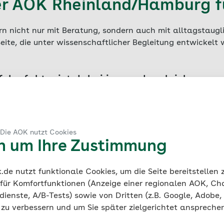
r AOK Rheinland/Hamburg fü
rn nicht nur mit Beratung, sondern auch mit alltagstaug
ite, die unter wissenschaftlicher Begleitung entwickelt 
folgsfaktor ist dabei immer der gleiche:
sollen Spaß an der Vermittlung der Inhalte haben. Die Ko
ialien zur Umsetzung sowie die Beratung werden komplet
ragen. Es entstehen keine zusätzlichen Kosten.
 Die AOK nutzt Cookies
en um Ihre Zustimmung
de nutzt funktionale Cookies, um die Seite bereitstellen
 für Komfortfunktionen (Anzeige einer regionalen AOK, Ch
ienste, A/B-Tests) sowie von Dritten (z.B. Google, Adobe,
ie zu verbessern und um Sie später zielgerichtet anspreche