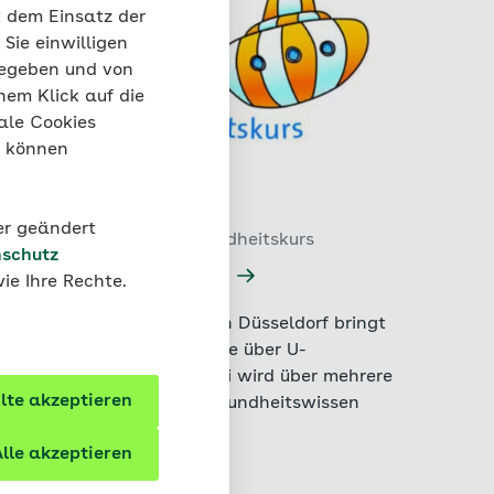
t dem Einsatz der
Sie einwilligen
gegeben und von
nem Klick auf die
ale Cookies
“ können
der geändert
Mit dem U-Boot auf Gesundheitskurs
schutz
Erlebnisraum U-Boot
ie Ihre Rechte.
Der Erlebnisraum U-Boot in Düsseldorf bringt
Kindern alles Wissenswerte über U-
Untersuchungen bei. Dabei wird über mehrere
te akzeptieren
Stationen hinweg das Gesundheitswissen
spielerisch gefördert.
lle akzeptieren