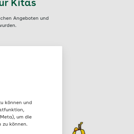
r Kitas
lichen Angeboten und
wurden.
sten für die
t von der AOK
 zu können und
atfunktion,
 Meta), um die
n zu können.