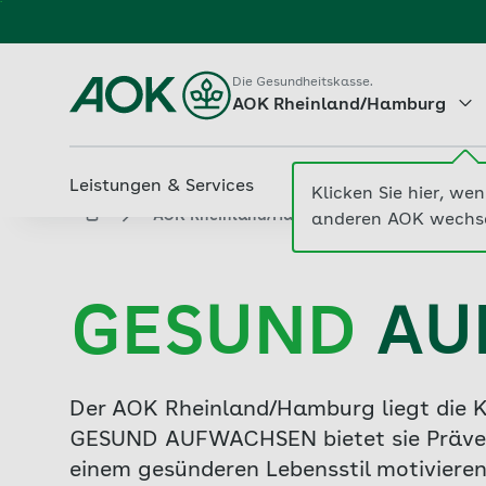
Zum
Hauptinhalt
Die Gesundheitskasse.
springen
AOK Rheinland/Hamburg
Leistungen & Services
Beiträge & Tarife
M
aok.de
AOK Rheinland/Hamburg
Gesund auf
GESUND
AU
Der AOK Rheinland/Hamburg liegt die K
GESUND AUFWACHSEN bietet sie Prävent
einem gesünderen Lebensstil motivieren