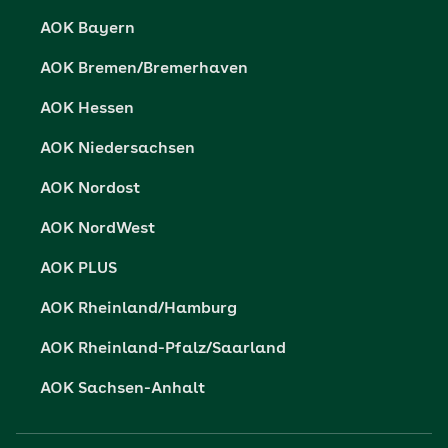
Datenschutz
AOK Bayern
Vertriebspartner-Service
Fehlverhalten melden
AOK Bremen/Bremerhaven
Barrierefreiheit
AOK Hessen
Barriere melden
AOK Niedersachsen
AOK Nordost
AOK NordWest
AOK PLUS
AOK Rheinland/Hamburg
AOK Rheinland-Pfalz/Saarland
AOK Sachsen-Anhalt