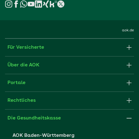
aok.de
Für Versicherte
Formulare und Anträge
Über die AOK
Apps
Struktur & Verwaltung
Portale
E-Mail senden
Newsletter
Fachportal für Arbeitgeber
Rechtliches
FAQ
Medien der AOK
Leistungserbringer
Websitenutzung
Impressum
Die Gesundheitskasse
Partner der AOK
Karriere
Cookie-Einstellungen
AOK Baden-Württemberg
Presse- und Politikportal