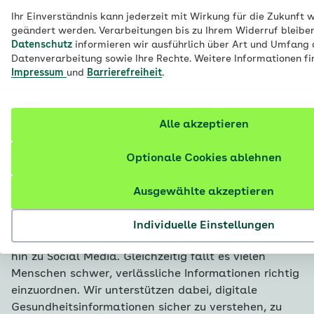
Ihr Einverständnis kann jederzeit mit Wirkung für die Zukunft 
geändert werden. Verarbeitungen bis zu Ihrem Widerruf bleibe
Datenschutz
informieren wir ausführlich über Art und Umfang 
Datenverarbeitung sowie Ihre Rechte. Weitere Informationen fi
Impressum
und
Barrierefreiheit
.
Chatti sagt
Alle akzeptieren
Magenschleimhautentz
Optionale Cookies ablehnen
Ausgewählte akzeptieren
*War aber das fünfte Stück Zwiebelkuchen.
Gesundheitsinformationen sind heute überall digital
Individuelle Einstellungen
verfügbar – von Gesundheitsportalen über Apps bis
hin zu Social Media. Gleichzeitig fällt es vielen
Menschen schwer, verlässliche Informationen richtig
einzuordnen. Wir unterstützen dabei, digitale
Gesundheitsinformationen sicher zu verstehen, zu