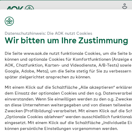
Zum
Hauptinhalt
Login
springen
aok.de
AOK NordWest
Gesundheitswissen und digitale Sicherheit
Datenschutzhinweis: Die AOK nutzt Cookies
Wir bitten um Ihre Zustimmung
Digitale
Die Seite www.aok.de nutzt funktionale Cookies, um die Seite be
können und optionale Cookies für Komfortfunktionen (Anzeige e
Gesundheitskompete
AOK, Chatfunktion, Karten- und Videodienste, A/B-Tests) sowie v
Google, Adobe, Meta), um die Seite stetig für Sie zu verbessern
später zielgerichtet ansprechen zu können.
Mit einem Klick auf die Schaltfläche „Alle akzeptieren“ erklären
dem Einsatz der optionalen Cookies und den o.g. Datenverarbe
einverstanden. Wenn Sie einwilligen werden zu den o.g. Zwecke
an diese Unternehmen weitergegeben und von diesen teilweise
Zwecken (Profilbildung) verarbeitet. Mit einem Klick auf die Sc
„Optionale Cookies ablehnen“ werden ausschließlich funktiona
eingesetzt. Mit einem Klick auf die Schaltfläche „Individuelle E
können persönliche Einstellungen vorgenommen werden.