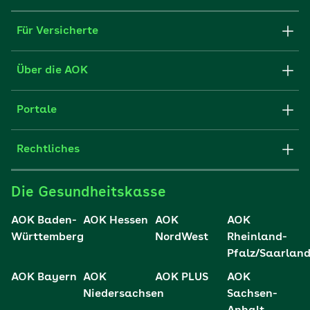
Für Versicherte
Formulare und Anträge
Über die AOK
Apps
Struktur & Verwaltung
Portale
E-Mail senden
Newsletter
Fachportal für Arbeitgeber
Rechtliches
FAQ
Medien der AOK
Leistungserbringer
Websitenutzung
Impressum
Die Gesundheitskasse
Partner der AOK
Karriere
Cookie-Einstellungen
AOK Baden-
AOK Hessen
AOK
AOK
Presse- und Politikportal
Württemberg
NordWest
Rheinland-
Datenschutz
Pfalz/Saarlan
Vertriebspartner-Service
Fehlverhalten melden
AOK Bayern
AOK
AOK PLUS
AOK
Niedersachsen
Sachsen-
Barrierefreiheit