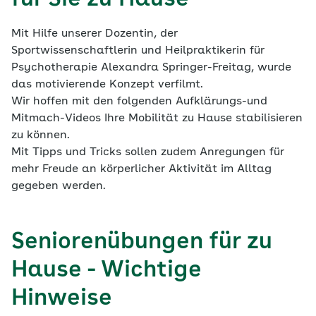
Kurzfassung
LRV Berlin
im
Leitfaden Prävention
umzusetzen. Im
Folgenden finden Sie die Grundlagen und
Mit Hilfe unserer Dozentin, der
Brandenburg:
Plattformen unserer Tätigkeiten zur weiteren
Sportwissenschaftlerin und Heilpraktikerin für
Information:
Länderseite der Nationalen
Psychotherapie Alexandra Springer-Freitag, wurde
Gesundheitsziele Brandenburg
das motivierende Konzept verfilmt.
Wir hoffen mit den folgenden Aufklärungs-und
LRV Brandenburg
Mitmach-Videos Ihre Mobilität zu Hause stabilisieren
Mecklenburg-Vorpommern:
zu können.
Mit Tipps und Tricks sollen zudem Anregungen für
Länderseite der Nationalen
mehr Freude an körperlicher Aktivität im Alltag
Gesundheitsziele Mecklenburg-Vorpommern
gegeben werden.
LRV Mecklenburg-Vorpommern
Seniorenübungen für zu
Hause - Wichtige
Hinweise