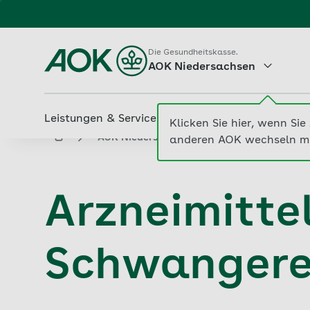
Zum
Hauptinhalt
springen
Die Gesundheitskasse.
AOK Niedersachsen
Leistungen & Services
Beiträge & Tarife
M
aok.de
AOK Niedersachsen
Arzneimittelberat
Arzneimitte
Schwangere 