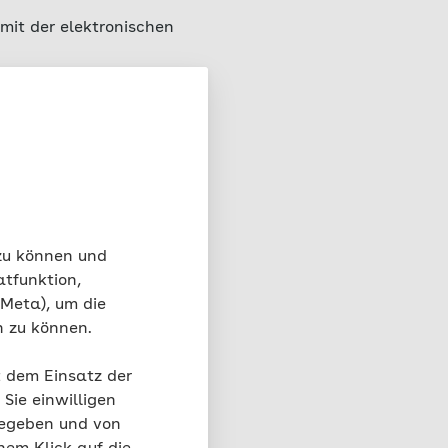
mit der elektronischen
tung in
 zu können und
 eine Apotheke, die an
atfunktion,
 Meta), um die
n zu können.
t dem Einsatz der
Sie einwilligen
len?
gegeben und von