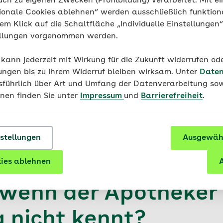
uch zu eigenen Zwecken (Profilbildung) verarbeitet. Mit ei
istung erfolgt direkt zwischen der Apotheke und der AOK.
ionale Cookies ablehnen“ werden ausschließlich funktion
n.
nem Klick auf die Schaltfläche „Individuelle Einstellungen
ellungen vorgenommen werden.
 kann jederzeit mit Wirkung für die Zukunft widerrufen o
ungen bis zu Ihrem Widerruf bleiben wirksam. Unter
Daten
eiß ich welche Apot
usführlich über Art und Umfang der Datenverarbeitung sow
onen finden Sie unter
Impressum
und
Barrierefreiheit
.
mt?
 ihrer Apotheke vor Ort ob sie diese Beratung anbietet.
nstellungen
Ausgewähl
ies ablehnen
A
 wenn der Apotheker 
g nicht kennt?