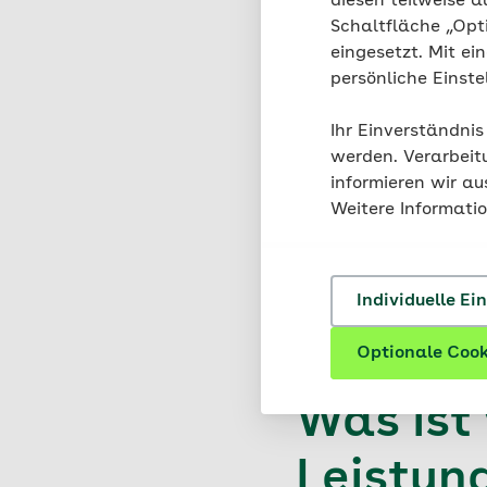
diesen teilweise a
Die Abrechnung der Le
Schaltfläche „Opt
entstehen keine Koste
eingesetzt. Mit ei
persönliche Einst
Ihr Einverständnis
werden. Verarbeit
Woher w
informieren wir a
Weitere Informati
teilnim
Erkundigen Sie sich in
Individuelle Ei
Optionale Cook
Was ist
Leistun