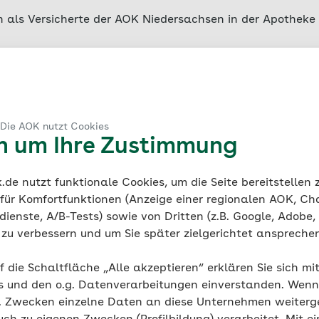
h als Versicherte der AOK Niedersachsen in der Apotheke 
fig kann ich die Bera
 Die AOK nutzt Cookies
en um Ihre Zustimmung
ch nehmen?
de nutzt funktionale Cookies, um die Seite bereitstellen
al je Schwangerschaft und einmal in der Stillzeit, durch
 für Komfortfunktionen (Anzeige einer regionalen AOK, Ch
t, in Anspruch genommen werden.
ienste, A/B-Tests) sowie von Dritten (z.B. Google, Adobe,
ie zu verbessern und um Sie später zielgerichtet anspreche
f die Schaltfläche „Alle akzeptieren“ erklären Sie sich mi
s und den o.g. Datenverarbeitungen einverstanden. Wenn 
h dafür etwas bezah
g. Zwecken einzelne Daten an diese Unternehmen weiter