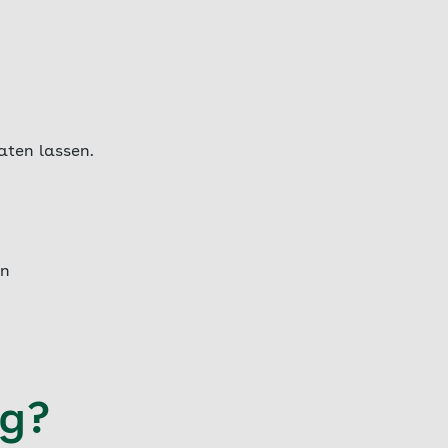
aten lassen.
ln
ng?