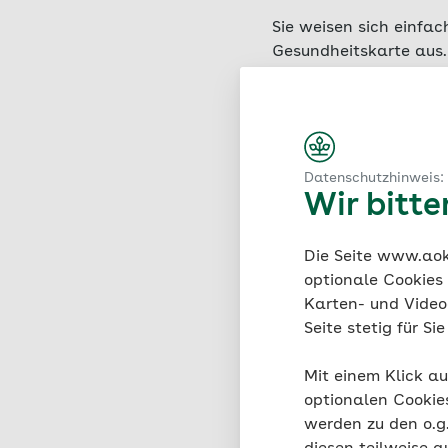
Sie weisen sich einfac
Gesundheitskarte aus.
Wie häu
Datenschutzhinweis:
Wir bitt
Anspru
Die Seite www.aok.
Die Leistung kann einm
optionale Cookies
dem Vertrag teilnimm
Karten- und Videod
Seite stetig für S
Mit einem Klick au
optionalen Cookie
Muss ic
werden zu den o.