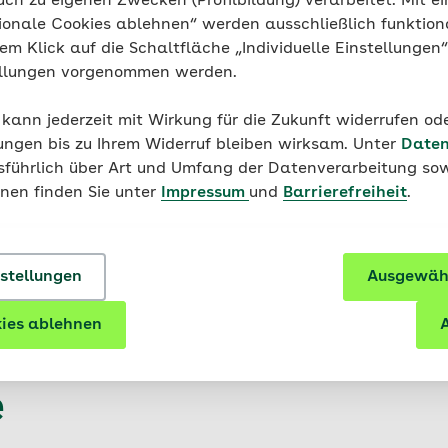
uch zu eigenen Zwecken (Profilbildung) verarbeitet. Mit ei
ionale Cookies ablehnen“ werden ausschließlich funktion
nem Klick auf die Schaltfläche „Individuelle Einstellungen
bewegte Schule zum Download
ellungen vorgenommen werden.
ingsplan Bewegte Schule
 kann jederzeit mit Wirkung für die Zukunft widerrufen o
19 MB)
ungen bis zu Ihrem Widerruf bleiben wirksam. Unter
Daten
usführlich über Art und Umfang der Datenverarbeitung sow
onen finden Sie unter
Impressum
und
Barrierefreiheit
.
nstellungen
Ausgewähl
ewegung, Entspannu
ies ablehnen
A
rt mit Henrietta auf
e