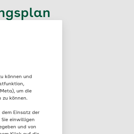
ingsplan
heiten mit Übungen zur
n Prof. Dr. Urs
perliche
 zu können und
n und sind mit
atfunktion,
 Meta), um die
n zu können.
karten als PDF hier
t dem Einsatz der
Sie einwilligen
gegeben und von