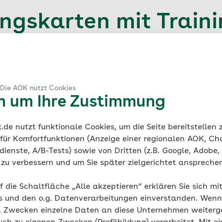
gskarten mit Train
Hause
chule“ umfasst 25 kindgerecht illustrierte Bewegungsein
usdauer und Koordination. Entwickelt unter der Leitung vo
 Die AOK nutzt Cookies
en um Ihre Zustimmung
rsität Freiburg, berücksichtigen sie unterschiedliche kör
ieten vielfältige Variationsmöglichkeiten.
de nutzt funktionale Cookies, um die Seite bereitstellen
verbinden abwechslungsreiche und einfache Sportübunge
 für Komfortfunktionen (Anzeige einer regionalen AOK, Ch
nständen umsetzbar.
ienste, A/B-Tests) sowie von Dritten (z.B. Google, Adobe,
ie zu verbessern und um Sie später zielgerichtet anspreche
ei Übungskategorien eingeteilt. Sie können die Bewegungs
f die Schaltfläche „Alle akzeptieren“ erklären Sie sich mi
s und den o.g. Datenverarbeitungen einverstanden. Wenn 
g. Zwecken einzelne Daten an diese Unternehmen weiter