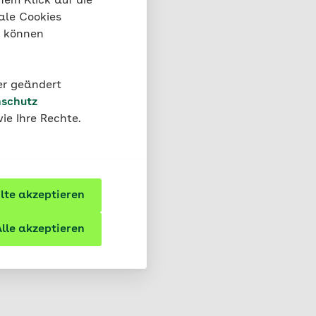
nem Klick auf die
ale Cookies
“ können
der geändert
schutz
ie Ihre Rechte.
te akzeptieren
ng und
lle akzeptieren