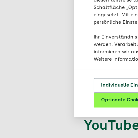
diesen teilweise a
Schaltfläche „Opt
eingesetzt. Mit ei
Henriettas 
persönliche Einst
Train
Ihr Einverständnis
PDF (1,
werden. Verarbeit
informieren wir a
Weitere Informati
Individuelle Ei
Mehr B
Optionale Cook
Denkspo
YouTub