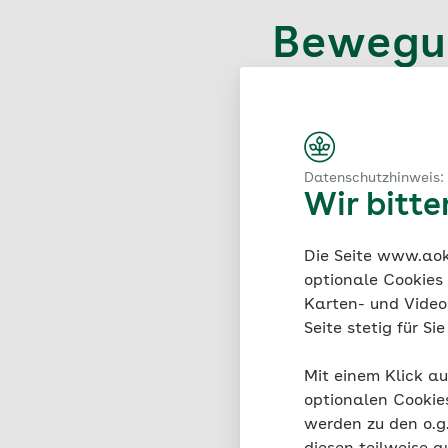
Bewegun
für zu 
„Henriettas bewegte S
Förderung von Kraft, A
Datenschutzhinweis:
Wir bitt
Granacher an der Unive
Voraussetzungen und b
Die Seite www.aok.
Die Bewegungskarten 
optionale Cookies
alltagsüblichen Gege
Karten- und Videod
Seite stetig für S
Das Training ist in dr
herunterladen:
Mit einem Klick au
optionalen Cookie
werden zu den o.