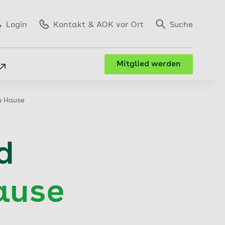
Login
Kontakt
& AOK vor Ort
Suche
Mitglied werden
u Hause
d
ause