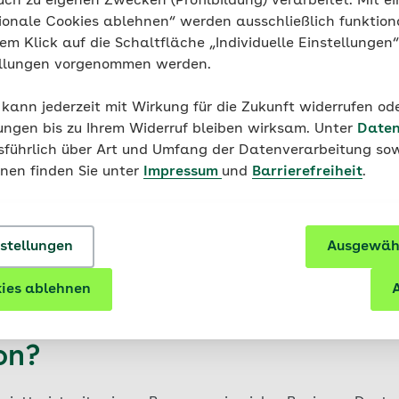
uch zu eigenen Zwecken (Profilbildung) verarbeitet. Mit ei
ionale Cookies ablehnen“ werden ausschließlich funktion
nem Klick auf die Schaltfläche „Individuelle Einstellungen
 bei Youtube ansehen
ellungen vorgenommen werden.
n und Tourplan zum
 kann jederzeit mit Wirkung für die Zukunft widerrufen o
ta Kindertheater
ungen bis zu Ihrem Widerruf bleiben wirksam. Unter
Daten
usführlich über Art und Umfang der Datenverarbeitung sow
onen finden Sie unter
Impressum
und
Barrierefreiheit
.
 tourt durch viele Regionen Deutschlands. Ob und wann
Stück in Ihrer Nähe Station macht, erfahren Sie im Folge
nstellungen
Ausgewähl
ies ablehnen
A
 Anmeldung: Wann kommt Hen
on?