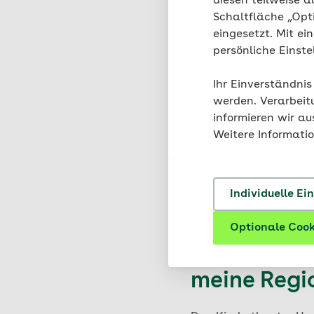
diesen teilweise a
macht.
Schaltfläche „Opt
eingesetzt. Mit ei
Jolinchens Seereise
persönliche Einst
Anmelde
Ihr Einverständnis
Henriet
werden. Verarbeit
informieren wir a
Weitere Informati
Das AOK-Kindertheater
Ensemble mit welchem 
regionalen AOK.
Individuelle Ei
Optionale Cook
Tourplan &
meine Regi