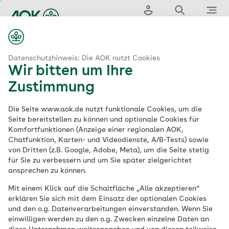
Zum
Hauptinhalt
Login
Suche
Menü
springen
...
aok.de
eistungen & Services
Bewegung
Nordic Walking
Datenschutzhinweis: Die AOK nutzt Cookies
Wir bitten um Ihre
Nordic-Walking-
Zustimmung
Kurse
in Ihrer Nähe
Die Seite www.aok.de nutzt funktionale Cookies, um die
Seite bereitstellen zu können und optionale Cookies für
Komfortfunktionen (Anzeige einer regionalen AOK,
Chatfunktion, Karten- und Videodienste, A/B-Tests) sowie
von Dritten (z.B. Google, Adobe, Meta), um die Seite stetig
Eine Leistung bei mehreren AOKs
für Sie zu verbessern und um Sie später zielgerichtet
ansprechen zu können.
Nordic Walking ist eine Ausdauersportart
aus Finnland. Besuchen Sie einen
Mit einem Klick auf die Schaltfläche „Alle akzeptieren“
erklären Sie sich mit dem Einsatz der optionalen Cookies
passenden Nordic-Walking-Kurs der AOK
und den o.g. Datenverarbeitungen einverstanden. Wenn Sie
in Ihrer Nähe, um herauszufinden, wie das
einwilligen werden zu den o.g. Zwecken einzelne Daten an