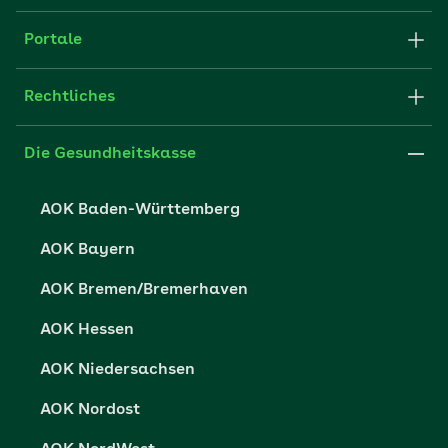
Apps
Struktur & Verwaltung
Portale
E-Mail senden
Newsletter
Fachportal für Arbeitgeber
Rechtliches
FAQ
Medien der AOK
Leistungserbringer
Websitenutzung
Impressum
Die Gesundheitskasse
Partner der AOK
Karriere
Cookie-Einstellungen
AOK Baden-Württemberg
Presse- und Politikportal
Datenschutz
AOK Bayern
Vertriebspartner-Service
Fehlverhalten melden
AOK Bremen/Bremerhaven
Barrierefreiheit
AOK Hessen
Barriere melden
AOK Niedersachsen
AOK Nordost