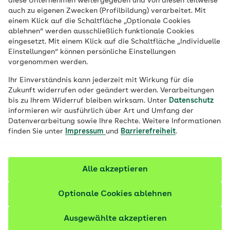
diese Unternehmen weitergegeben und von diesen teilweise
Training mit den Stöckern richtig
auch zu eigenen Zwecken (Profilbildung) verarbeitet. Mit
funktioniert – und ob es Ihnen Spaß macht.
einem Klick auf die Schaltfläche „Optionale Cookies
ablehnen“ werden ausschließlich funktionale Cookies
eingesetzt. Mit einem Klick auf die Schaltfläche „Individuelle
Einstellungen“ können persönliche Einstellungen
vorgenommen werden.
Ihr Einverständnis kann jederzeit mit Wirkung für die
Zukunft widerrufen oder geändert werden. Verarbeitungen
bis zu Ihrem Widerruf bleiben wirksam. Unter
Datenschutz
informieren wir ausführlich über Art und Umfang der
Datenverarbeitung sowie Ihre Rechte. Weitere Informationen
finden Sie unter
Impressum
und
Barrierefreiheit
.
Alle akzeptieren
© iStock / amriphoto
Optionale Cookies ablehnen
Ausgewählte akzeptieren