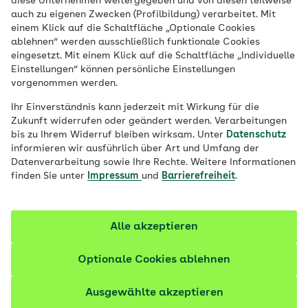
diese Unternehmen weitergegeben und von diesen teilweise
auch zu eigenen Zwecken (Profilbildung) verarbeitet. Mit
zu unterstützen, bietet die AOK ihren
einem Klick auf die Schaltfläche „Optionale Cookies
Versicherten Kurse zum Faszientraining
ablehnen“ werden ausschließlich funktionale Cookies
an.
eingesetzt. Mit einem Klick auf die Schaltfläche „Individuelle
Einstellungen“ können persönliche Einstellungen
vorgenommen werden.
Ihr Einverständnis kann jederzeit mit Wirkung für die
Zukunft widerrufen oder geändert werden. Verarbeitungen
bis zu Ihrem Widerruf bleiben wirksam. Unter
Datenschutz
informieren wir ausführlich über Art und Umfang der
Datenverarbeitung sowie Ihre Rechte. Weitere Informationen
finden Sie unter
Impressum
und
Barrierefreiheit
.
Alle akzeptieren
Optionale Cookies ablehnen
© iStock / microgen
Ausgewählte akzeptieren