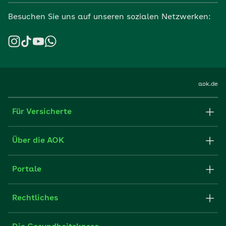
Besuchen Sie uns auf unseren sozialen Netzwerken:
aok.de
Für Versicherte
Formulare und Anträge
Über die AOK
Apps
Struktur & Verwaltung
Portale
E-Mail senden
Newsletter
Fachportal für Arbeitgeber
Rechtliches
FAQ
Medien der AOK
Leistungserbringer
Websitenutzung