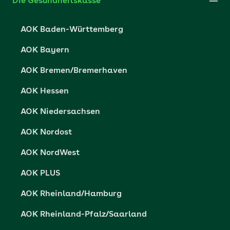
Impressum
Die Gesundheitskasse
Partner der AOK
Karriere
Cookie-Einstellungen
AOK Baden-Württemberg
Presse- und Politikportal
Datenschutz
AOK Bayern
Vertriebspartner-Service
Fehlverhalten melden
AOK Bremen/Bremerhaven
Barrierefreiheit
AOK Hessen
Barriere melden
AOK Niedersachsen
AOK Nordost
AOK NordWest
AOK PLUS
AOK Rheinland/Hamburg
AOK Rheinland-Pfalz/Saarland