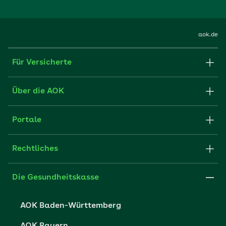
aok.de
Für Versicherte
Formulare und Anträge
Über die AOK
Apps
Struktur & Verwaltung
Portale
E-Mail senden
Newsletter
Fachportal für Arbeitgeber
Rechtliches
FAQ
Medien der AOK
Leistungserbringer
Websitenutzung
Impressum
Die Gesundheitskasse
Partner der AOK
Karriere
Cookie-Einstellungen
AOK Baden-Württemberg
Presse- und Politikportal
Datenschutz
AOK Bayern