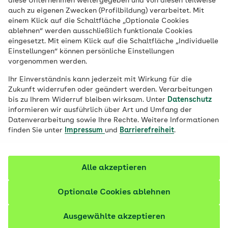
diese Unternehmen weitergegeben und von diesen teilweise
Ein nachhaltiges Präventionsprogramm
auch zu eigenen Zwecken (Profilbildung) verarbeitet. Mit
mit modernen Medien und aktuellen
einem Klick auf die Schaltfläche „Optionale Cookies
ablehnen“ werden ausschließlich funktionale Cookies
Themen. Die Schulen werden während der
eingesetzt. Mit einem Klick auf die Schaltfläche „Individuelle
gesamten Laufzeit von einem Schulcoach
Einstellungen“ können persönliche Einstellungen
begleitet.
vorgenommen werden.
Ihr Einverständnis kann jederzeit mit Wirkung für die
Zukunft widerrufen oder geändert werden. Verarbeitungen
bis zu Ihrem Widerruf bleiben wirksam. Unter
Datenschutz
informieren wir ausführlich über Art und Umfang der
Datenverarbeitung sowie Ihre Rechte. Weitere Informationen
finden Sie unter
Impressum
und
Barrierefreiheit
.
Alle akzeptieren
Optionale Cookies ablehnen
Ausgewählte akzeptieren
© Philipp Lahm-Stiftung