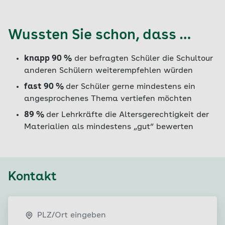
hierbei unterstützt der Schulcoach die Klassen.
Der Schulcoach begleitet die Schule während
Wussten Sie schon, dass …
der gesamten Philipp Lahm Schultour und ist
Ansprechpartner während der Aktionswoche der
Projektversammlung und der Umsetzungsphase
knapp 90 %
der befragten Schüler die Schultour
der Projekte.
anderen Schülern weiterempfehlen würden
fast 90 %
der Schüler gerne mindestens ein
Auszug Materialien Philipp Lahm Schultour
angesprochenes Thema vertiefen möchten
89 %
der Lehrkräfte die Altersgerechtigkeit der
Materialien als mindestens „gut“ bewerten
Kontakt
PLZ/Ort eingeben