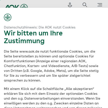
Zum
Hauptinhalt
Login
Suche
Menü
springen
aok.de
AOK Bayern
Philipp Lahm Schultour
Datenschutzhinweis: Die AOK nutzt Cookies
Wir bitten um Ihre
Philipp Lahm
Zustimmung
Schultour –
Die Seite www.aok.de nutzt funktionale Cookies, um die
Seite bereitstellen zu können und optionale Cookies für
Komfortfunktionen (Anzeige einer regionalen AOK,
Gesundheit mit Spaß
Chatfunktion, Karten- und Videodienste, A/B-Tests) sowie
von Dritten (z.B. Google, Adobe, Meta), um die Seite stetig
und Nachhaltigkeit!
für Sie zu verbessern und um Sie später zielgerichtet
ansprechen zu können.
Mit einem Klick auf die Schaltfläche „Alle akzeptieren“
Gesunde Ernährung, Bewegung mit Spaß,
erklären Sie sich mit dem Einsatz der optionalen Cookies
Persönlichkeit stärken, Gesundheit live
und den o.g. Datenverarbeitungen einverstanden. Wenn Sie
erleben - mit der Philipp Lahm Schultour!
einwilligen werden zu den o.g. Zwecken einzelne Daten an