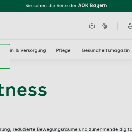
Sie sehen die Seite der
AOK Bayern
edizin & Versorgung
Pflege
Gesundheitsmagazin
tness
rung, reduzierte Bewegungsräume und zunehmende digita