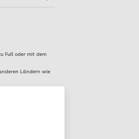
ite
einem halben bzw.
Schulen in Bayern
t auf, ob und wie
naten nach dem
u Fuß oder mit dem
ionen, Zugangsdaten
 Fragen zu AOK
n anderen Ländern wie
n und Jugendlichen ist
ab 2019 wieder
er Retest durchgehend
gen zeigen sich in