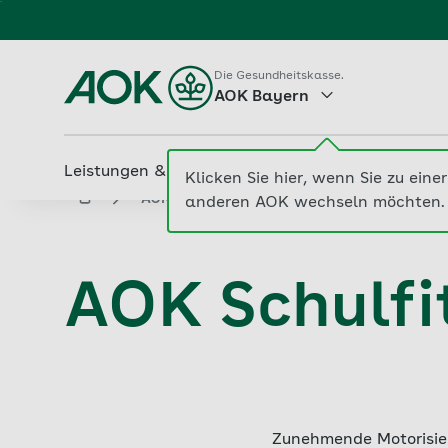
Zum
Hauptinhalt
springen
Die Gesundheitskasse.
AOK Bayern
Leistungen & Services
Beiträge & Tarife
M
Klicken Sie hier, wenn Sie zu einer
aok.de
AOK Bayern
AOK Schulfitness
anderen AOK wechseln möchten.
AOK Schulfi
Zunehmende Motorisie