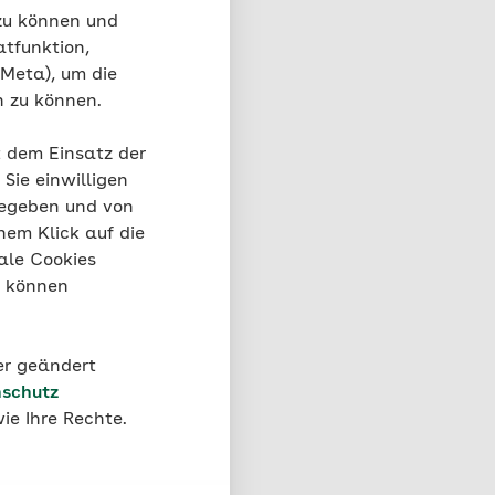
 zu können und
atfunktion,
 Meta), um die
n zu können.
t dem Einsatz der
Sie einwilligen
gegeben und von
nem Klick auf die
Nach oben
ale Cookies
“ können
der geändert
schutz
ie Ihre Rechte.
Ja
Nein