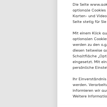
E-Mail:
gesundheitsfo
Die Seite www.aok.
optionale Cookies
Telefon:
089 31 21 20
Karten- und Videod
Seite stetig für S
Mit einem Klick au
Aktualisiert: 22.05.2026
optionalen Cookie
werden zu den o.
diesen teilweise a
Teilen
Schaltfläche „Opt
eingesetzt. Mit ei
persönliche Einst
Ihr Einverständnis
werden. Verarbeit
Waren diese
informieren wir a
Weitere Informati
für Sie?