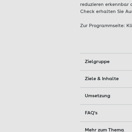
reduzieren erkennbar d
Check erhalten Sie Aus
Zur Programmseite: Kl
Zielgruppe
AOK Schulfitness ric
Ziele & Inhalte
Lehrkräfte.
Das Programm zielt 
Umsetzung
Schülern zu verbess
Zu Beginn testet die
FAQ's
Im Rahmen von AOK S
und schnellen
Tests
Koordination, Kraft,
Klasse. Mithilfe ei
Kostet AOK Schulfi
Mehr zum Thema
anschließend gezielt