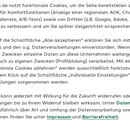
erderung@by.aok.de
de nutzt funktionale Cookies, um die Seite bereitstellen
 für Komfortfunktionen (Anzeige einer regionalen AOK, Ch
ienste, A/B-Tests) sowie von Dritten (z.B. Google, Adobe,
ie zu verbessern und um Sie später zielgerichtet anspreche
f die Schaltfläche „Alle akzeptieren“ erklären Sie sich mi
s und den o.g. Datenverarbeitungen einverstanden. Wenn 
g. Zwecken einzelne Daten an diese Unternehmen weiter
uch zu eigenen Zwecken (Profilbildung) verarbeitet. Mit ei
ionale Cookies ablehnen“ werden ausschließlich funktion
nem Klick auf die Schaltfläche „Individuelle Einstellungen
ellungen vorgenommen werden.
 kann jederzeit mit Wirkung für die Zukunft widerrufen o
ungen bis zu Ihrem Widerruf bleiben wirksam. Unter
Daten
 Informationen hilfreich
usführlich über Art und Umfang der Datenverarbeitung sow
onen finden Sie unter
Impressum
und
Barrierefreiheit
.