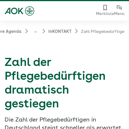
Merkliste
Menü
...
ere Agenda
InKONTAKT
Zahl Pflegebedürftige
Zahl der
Pflegebedürftigen
dramatisch
gestiegen
Die Zahl der Pflegebedürftigen in
Deutschland steigt schneller als erwartet.