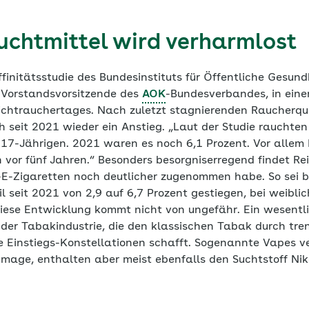
uchtmittel wird verharmlost
finitätsstudie des Bundesinstituts für Öffentliche Gesundh
 Vorstandsvorsitzende des
AOK
-Bundesverbandes, in ein
ichtrauchertages. Nach zuletzt stagnierenden Raucherqu
h seit 2021 wieder ein Anstieg. „Laut der Studie rauchte
s 17-Jährigen. 2021 waren es noch 6,1 Prozent. Vor all
h vor fünf Jahren.“ Besonders besorgniserregend findet R
-Zigaretten noch deutlicher zugenommen habe. So sei b
l seit 2021 von 2,9 auf 6,7 Prozent gestiegen, bei weibl
„Diese Entwicklung kommt nicht von ungefähr. Ein wesentl
er Tabakindustrie, die den klassischen Tabak durch tre
e Einstiegs-Konstellationen schafft. Sogenannte Vapes ve
Image, enthalten aber meist ebenfalls den Suchtstoff Nik