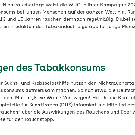
elt-Nichtrauchertags weist die WHO in ihrer Kampagne 202
sums bei jungen Menschen auf der ganzen Welt hin. Run
13 und 15 Jahren rauchen demnach regelmäßig. Dabei sei
eren Produkten der Tabakindustrie gerade für junge Mens
.
gen des Tabakkonsums
r Sucht- und Krebsselbsthilfe nutzen den Nichtraucherta
akkonsums aufmerksam machen. So hat etwa die Deutsche
dem Motto: „Freie Wahl? Von wegen! Hol Dir die Kontroll
ptstelle für Suchtfragen (DHS) informiert als Mitglied d
trauchen“ über die Auswirkungen des Rauchens und über 
te für den Rauchstopp.