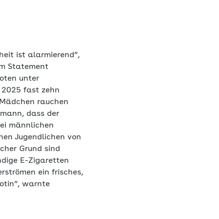
eit ist alarmierend“,
em Statement
oten unter
n 2025 fast zehn
em Mädchen rauchen
eimann, dass der
ei männlichen
ichen Jugendlichen von
icher Grund sind
ndige E-Zigaretten
rströmen ein frisches,
otin“, warnte