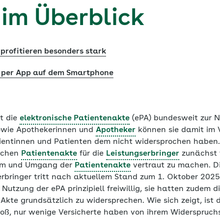
 im Überblick
profitieren besonders stark
 per App auf dem Smartphone
ht die
elektronische Patientenakte
(ePA) bundesweit zur N
sowie Apothekerinnen und
Apotheker
können sie damit im 
tientinnen und Patienten dem nicht widersprochen haben. 
ischen
Patientenakte
für die
Leistungserbringer
zunächst f
stem und Umgang der
Patientenakte
vertraut zu machen. Di
rbringer tritt nach aktuellem Stand zum 1. Oktober 2025 i
 Nutzung der ePA prinzipiell freiwillig, sie hatten zudem 
Akte grundsätzlich zu widersprechen. Wie sich zeigt, ist 
oß, nur wenige Versicherte haben von ihrem Widerspruc