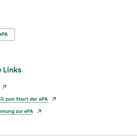
.
ePA
 Links
G zum Start der ePA
mmung zur ePA