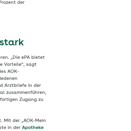
Prozent der
 stark
ren. „Die ePA bietet
 Vorteile“, sagt
 des AOK-
hiedenen
 Arztbriefe in der
ital zusammenführen,
ofortigen Zugang zu
t. Mit der „AOK-Mein
pte in der
Apotheke