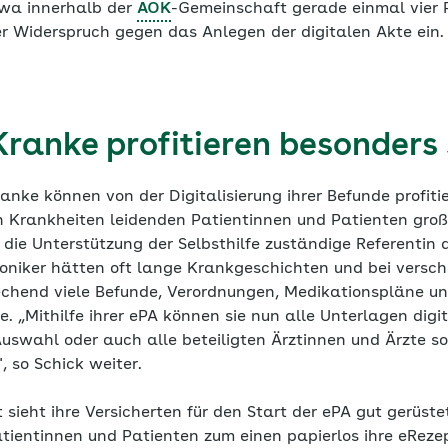
twa innerhalb der
AOK
-Gemeinschaft gerade einmal vier 
r Widerspruch gegen das Anlegen der digitalen Akte ein.
Kranke profitieren besonders
anke können von der Digitalisierung ihrer Befunde profitie
 Krankheiten leidenden Patientinnen und Patienten große
r die Unterstützung der Selbsthilfe zuständige Referentin
niker hätten oft lange Krankgeschichten und bei versc
hend viele Befunde, Verordnungen, Medikationspläne und
. „Mithilfe ihrer ePA können sie nun alle Unterlagen dig
Auswahl oder auch alle beteiligten Ärztinnen und Ärzte s
 so Schick weiter.
ieht ihre Versicherten für den Start der ePA gut gerüste
ientinnen und Patienten zum einen papierlos ihre eReze