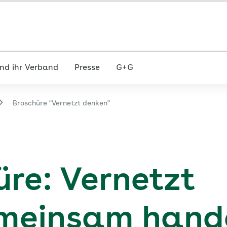
nd ihr Verband
Presse
G+G
Broschüre "Vernetzt denken"
re: Vernetzt
emeinsam hand