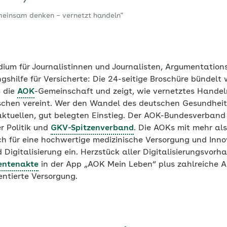
meinsam denken – vernetzt handeln"
um für Journalistinnen und Journalisten, Argumentationsl
ungshilfe für Versicherte: Die 24-seitige Broschüre bündelt
m die
AOK
-Gemeinschaft und zeigt, wie vernetztes Hande
chen vereint. Wer den Wandel des deutschen Gesundhei
n aktuellen, gut belegten Einstieg. Der AOK-Bundesverband 
r Politik und
GKV-Spitzenverband
. Die AOKs mit mehr als
ch für eine hochwertige medizinische Versorgung und Inno
 Digitalisierung ein. Herzstück aller Digitalisierungsvor
ientenakte
in der App „AOK Mein Leben“ plus zahlreiche A
entierte Versorgung.