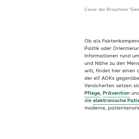
Cover der Broschüre "Ge
Ob als Faktenkompendi
Politik oder Orientier
Informationen rund u
und Nähe zu den Mens
will, findet hier eine
der elf AOKs gegenübe
Versicherten setzen si
Pflege
,
Prävention
und
die
elektronische Pat
moderne, patientenori