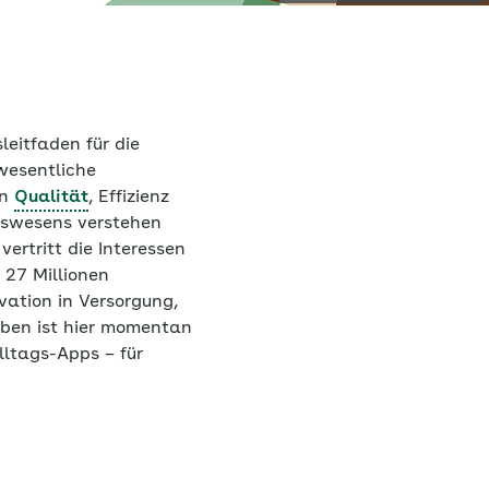
eitfaden für die
 wesentliche
ln
Qualität
, Effizienz
tswesens verstehen
vertritt die Interessen
 27 Millionen
vation in Versorgung,
haben ist hier momentan
lltags-Apps – für