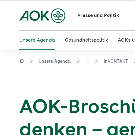
Presse und Politik
Unsere Agenda
Gesundheitspolitik
AOKs u
...
Unsere Agenda
InKONTAKT
AOK-Broschü
denken – g