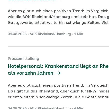
Aber es gibt auch einen positiven Trend: Im Vergleich
wie die AOK Rheinland/Hamburg ermittelt hat. Das gil
Gastgewerbe erlebt weiterhin schwierige Zeiten. Viel
steigen. Aushilfen und Fachpersonal sind schwer zu 
04.08.2026
AOK Rheinland/Hamburg
4 Min
die Situation: In den Hotels, Pensionen und Gasthöf
2025 mit 6,
...
Pressemitteilung
Hotelpersonal: Krankenstand liegt an Rhei
als vor zehn Jahren
Aber es gibt auch einen positiven Trend: Im Vergleich
Das gilt für das Rheinland, aber auch für NRW insgesamt und 
erlebt weiterhin schwierige Zeiten. Viele Gäste schau
Aushilfen und Fachpersonal sind schwer zu finden. K
04.08.2026
AOK Rheinland/Hamburg
4 Min