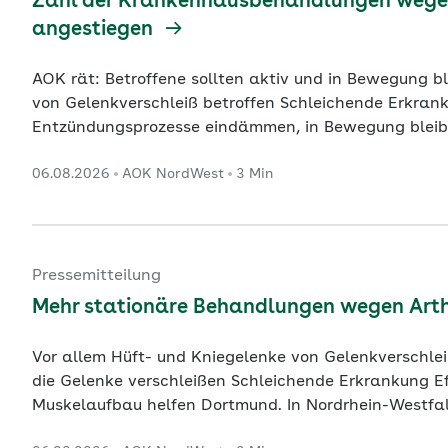
Zahl der Krankenhausbehandlungen wegen 
angestiegen
AOK rät: Betroffene sollten aktiv und in Bewegung bleiben Inhalte im Überblick Hüft- und 
von Gelenkverschleiß betroffen Schleichende Erkrankung ab dem 50. Lebensjahr
Entzündungsprozesse eindämmen, in Bewegung bleiben Kiel. In Schleswig-Holstein ist die Za
Krankenhausbehandlungen wegen Arthrose weiter ge
06.08.2026
AOK NordWest
3 Min
AOK NordWest auf Basis aktueller Zahlen des Stati
Jahr 2024 insgesamt 18.829
...
Pressemitteilung
Mehr stationäre Behandlungen wegen Art
Vor allem Hüft- und Kniegelenke von Gelenkverschleiß betroffen Inhalte im Überbl
die Gelenke verschleißen Schleichende Erkrankung Effektive Therapie: Bewegung und gezielter
Muskelaufbau helfen Dortmund. In Nordrhein-Westfalen werden immer mehr Menschen wegen
Arthrose im Krankenhaus behandelt. Vor allem sind d