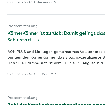
07.08.2026
AOK Hessen
3 Min
ist, droht bei den Demenzfällen bis zum Jahr 2060
Prozent. Die Dat
...
Pressemitteilung
KörnerKönner ist zurück: Damit gelingt d
Schulstart
AOK PLUS und Lidl legen gemeinsames Vollkornbrot erneut auf AOK PLUS und Lidl
bringen den KörnerKönner, das Bioland-zertifizierte Br
Das 500-Gramm-Brot ist vom 10. bis 15. August in au
Thüringen erhältlich. Die AOK PLUS und der Lebensmi
07.08.2026
AOK PLUS
5 Min
Impulse für eine gesunde Ernährung im Alltag. Besonde
e
...
Pressemitteilung