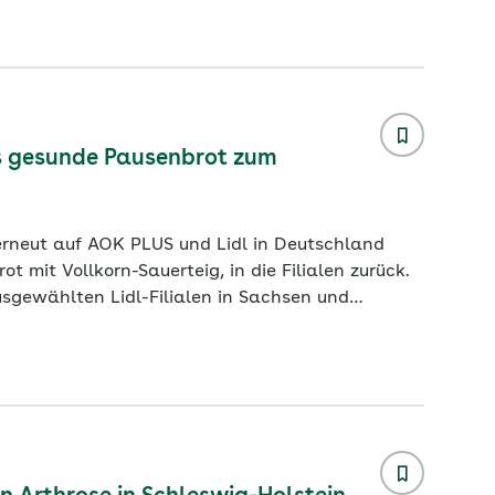
 ohne Gegenmaßnahmen ein Anstieg um 72
as gesunde Pausenbrot zum
 in Deutschland
ot mit Vollkorn-Sauerteig, in die Filialen zurück.
sgewählten Lidl-Filialen in Sachsen und
tteleinzelhändlersetzen mit ihrer Kooperation
rs jetzt zum Start ins neue Schuljahr bietet sich