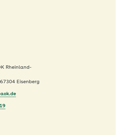
OK Rheinland-
 67304 Eisenberg
.aok.de
419