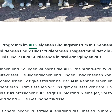
g-Programm im
AOK
-eigenen Bildungszentrum mit Kennen
ubildenden und 2 Dual Studierenden. Insgesamt bildet di
ubis und 7 Dual Studierende in drei Jahrgängen aus.
ginnen und Kollegen wünscht die AOK Rheinland-Pfalz/Sa
eitskasse! Die Jugendlichen und jungen Erwachsenen kön
chiedlichen Tätigkeitsfelder bei der AOK kennenlernen und
ientieren. Damit stellen wir uns gut gerüstet vor dem Hi
s zukunftssicher auf“, sagt Dr. Martina Niemeyer, Vorst
Saarland – Die Gesundheitskasse.
ichere, hochqualitative Ausbildung als Einstieg in ihre 