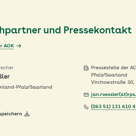
chpartner und Pressekontakt
er AOK
recher
Pressestelle der A
Pfalz/Saarland
ßler
Virchowstraße 30,
nland-Pfalz/Saarland
jan.roessler(at)rps
(063 51) 131 610 
speichern