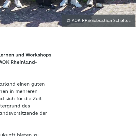
© AOK RPS/Sebastian Scholtes
lernen und Workshops
e AOK Rheinland-
arland einen guten
nen in mehreren
 sich für die Zeit
ntergrund des
andsvorsitzende der
Zukunft bieten zu