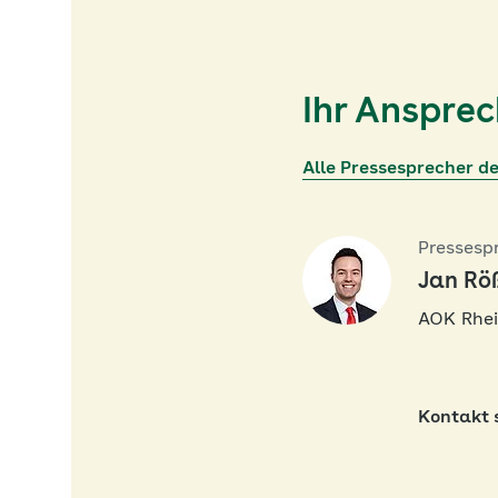
Ihr Anspre
Alle Pressesprecher d
Pressesp
Jan Rö
AOK Rhei
Kontakt 