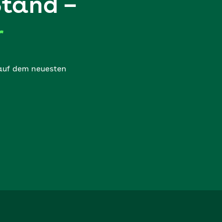
Stand –
r
 auf dem neuesten