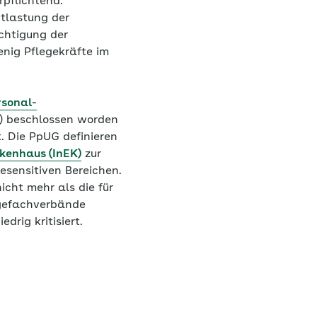
rpflichtend.
ntlastung der
chtigung der
enig Pflegekräfte im
rsonal-
 beschlossen worden
 Die PpUG definieren
nkenhaus (InEK)
zur
esensitiven Bereichen.
icht mehr als die für
egefachverbände
edrig kritisiert.