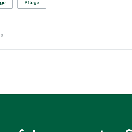
ege
Pflege
23