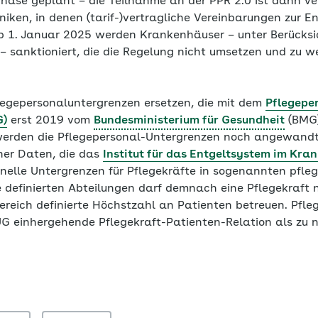
phase geplant – die Teilnahme an der PPR 2.0 ist dann ve
iken, in denen (tarif-)vertragliche Vereinbarungen zur E
Ab 1. Januar 2025 werden Krankenhäuser – unter Berücksi
– sanktioniert, die die Regelung nicht umsetzen und zu w
flegepersonaluntergrenzen ersetzen, die mit dem
Pflegepe
G)
erst 2019 vom
Bundesministerium für Gesundheit
(BMG)
werden die Pflegepersonal-Untergrenzen noch angewandt.
cher Daten, die das
Institut für das Entgeltsystem im Kra
onelle Untergrenzen für Pflegekräfte in sogenannten pfleg
e definierten Abteilungen darf demnach eine Pflegekraft n
bereich definierte Höchstzahl an Patienten betreuen. Pfl
G einhergehende Pflegekraft-Patienten-Relation als zu ni