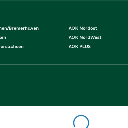
men/Bremerhaven
AOK Nordost
sen
AOK NordWest
dersachsen
AOK PLUS