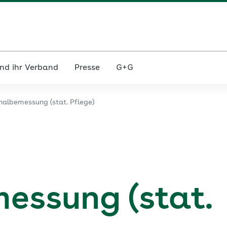
nd ihr Verband
Presse
G+G
nalbemessung (stat. Pflege)
essung (stat.